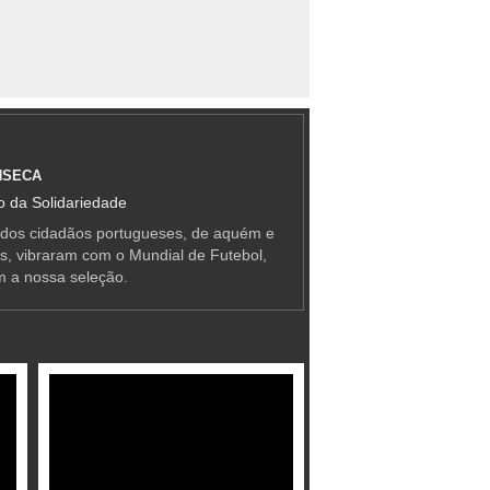
NSECA
 da Solidariedade
 dos cidadãos portugueses, de aquém e
as, vibraram com o Mundial de Futebol,
m a nossa seleção.