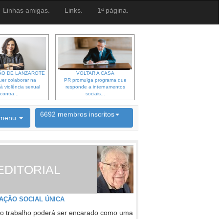
Linhas amigas.
Links.
1ª página.
O DE LANZAROTE
VOLTAR A CASA
er colaborar na
PR promulga programa que
à violência sexual
responde a internamentos
contra...
sociais...
6692 membros inscritos
menu
INSCRIÇÃO NEWSLETTER
EDITORIAL
AÇÃO SOCIAL ÚNICA
o trabalho poderá ser encarado como uma