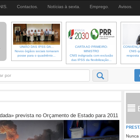
NIS.
Contactos.
Notícias à sexta.
Emprego.
Avisos.
UNIÃO DAS IPSS DA...
CARTA AO PRIMEIRO-
CONVENÇÃ
Novos órgãos sociais tomaram
MINISTRO
CNIS qu
posse para o quadriénio...
CNIS indignada com exclusão
resposta 
das IPSS da flexibilização...
dada» prevista no Orçamento de Estado para 2011
PREST
Nunca 