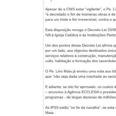
Apesar de a CNIS estar “vigilante”, o Pe. 
“é decretado o fim de inúmeras obras e de 
para um triste e fim irreversível, contra o 
Esta disposição revoga o Decreto-Lei 20/90
IVA à Igreja Católica e às Instituições Part
Um dos pontos desse Decreto Lei afirma qu
por um lado, aos objectos destinados única
serviços relativos à construção, manuten
culto, habitação e formação dos sacerdotes
O Pe. Lino Maia já enviou uma nota aos líd
que “não seja dada uma machada ao sector
E adianta: se isto for aprovado, os custo
– anunciou à Agência ECCLESIA o presiden
programas - de largas dezenas de milhões
As IPSS estão “no fio da navalha”, se est
Maia.