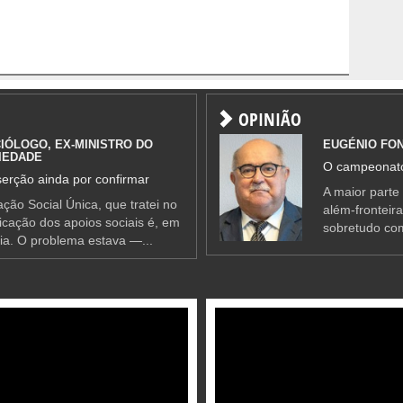
OPINIÃO
IÓLOGO, EX-MINISTRO DO
EUGÉNIO FO
IEDADE
O campeonato
erção ainda por confirmar
A maior parte
ção Social Única, que tratei no
além-fronteir
ificação dos apoios sociais é, em
sobretudo co
ia. O problema estava —...