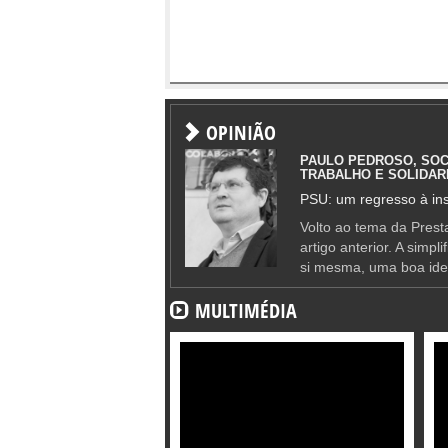
OPINIÃO
PAULO PEDROSO, SOC
TRABALHO E SOLIDAR
PSU: um regresso à ins
Volto ao tema da Presta
artigo anterior. A simpl
si mesma, uma boa ide
MULTIMÉDIA