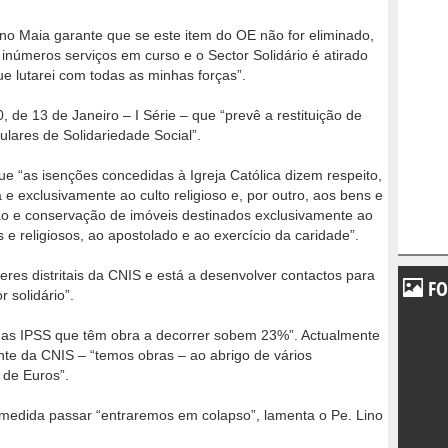
Lino Maia garante que se este item do OE não for eliminado,
inúmeros serviços em curso e o Sector Solidário é atirado
que lutarei com todas as minhas forças”.
, de 13 de Janeiro – I Série – que “prevê a restituição de
iculares de Solidariedade Social”.
e “as isenções concedidas à Igreja Católica dizem respeito,
 e exclusivamente ao culto religioso e, por outro, aos bens e
ção e conservação de imóveis destinados exclusivamente ao
 e religiosos, ao apostolado e ao exercício da caridade”.
eres distritais da CNIS e está a desenvolver contactos para
FO
 solidário”.
s das IPSS que têm obra a decorrer sobem 23%”. Actualmente
te da CNIS – “temos obras – ao abrigo de vários
 de Euros”.
a medida passar “entraremos em colapso”, lamenta o Pe. Lino