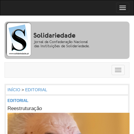
Toggl
naviga
Toggle
navigati
INÍCIO
>
EDITORIAL
EDITORIAL
Reestruturação