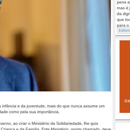
pena a
mas é 
da dig
que to
para o.
Editori
da infância e da juventude, mais do que nunca assume um
idade como pela sua importância.
rno, ao criar o Ministério da Solidariedade, lhe quis
 Criança e da Família. Este Ministério, assim chamado, deve