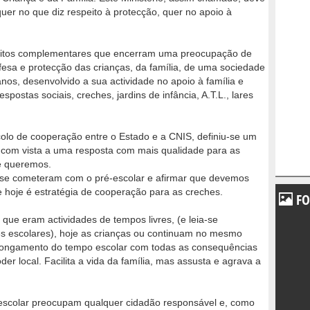
 quer no que diz respeito à protecção, quer no apoio à
nceitos complementares que encerram uma preocupação de
esa e protecção das crianças, da família, de uma sociedade
anos, desenvolvido a sua actividade no apoio à família e
spostas sociais, creches, jardins de infância, A.T.L., lares
olo de cooperação entre o Estado e a CNIS, definiu-se um
, com vista a uma resposta com mais qualidade para as
e queremos.
 se cometeram com o pré-escolar e afirmar que devemos
ue hoje é estratégia de cooperação para as creches.
FO
lo que eram actividades de tempos livres, (e leia-se
des escolares), hoje as crianças ou continuam no mesmo
longamento do tempo escolar com todas as consequências
der local. Facilita a vida da família, mas assusta e agrava a
scolar preocupam qualquer cidadão responsável e, como