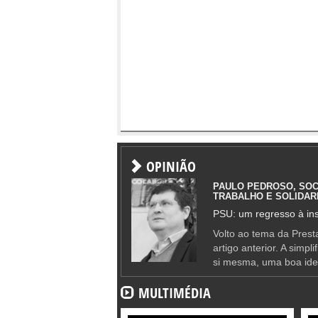
OPINIÃO
PAULO PEDROSO, SOC
TRABALHO E SOLIDAR
PSU: um regresso à ins
Volto ao tema da Presta
artigo anterior. A simpl
si mesma, uma boa ide
MULTIMÉDIA