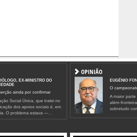
OPINIÃO
IÓLOGO, EX-MINISTRO DO
EUGÉNIO FO
IEDADE
O campeonato
erção ainda por confirmar
A maior parte
ção Social Única, que tratei no
além-fronteir
ificação dos apoios sociais é, em
sobretudo co
ia. O problema estava —...