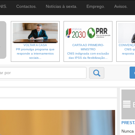
NIS.
Contactos.
Notícias à sexta.
Emprego.
Avisos.
VOLTAR A CASA
CARTA AO PRIMEIRO-
CONVENÇÃ
PR promulga programa que
MINISTRO
CNIS qu
responde a internamentos
CNIS indignada com exclusão
resposta 
sociais...
das IPSS da flexibilização...
PREST
Nunca 