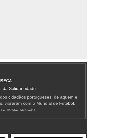
NSECA
 da Solidariedade
 dos cidadãos portugueses, de aquém e
as, vibraram com o Mundial de Futebol,
m a nossa seleção.