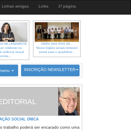
Linhas amigas.
Links.
1ª página.
O DE LANZAROTE
UNIÃO DAS IPSS DA...
er colaborar na
Novos órgãos sociais tomaram
à violência sexual
posse para o quadriénio...
contra...
6692 membros inscritos
INSCRIÇÃO NEWSLETTER
menu
EDITORIAL
AÇÃO SOCIAL ÚNICA
o trabalho poderá ser encarado como uma