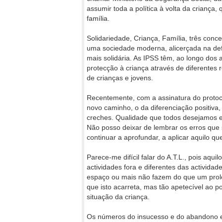
assumir toda a política à volta da criança,
família.
Solidariedade, Criança, Família, três co
uma sociedade moderna, alicerçada na def
mais solidária. As IPSS têm, ao longo dos 
protecção à criança através de diferentes re
de crianças e jovens.
Recentemente, com a assinatura do protoc
novo caminho, o da diferenciação positiva
creches. Qualidade que todos desejamos 
Não posso deixar de lembrar os erros que
continuar a aprofundar, a aplicar aquilo q
Parece-me difícil falar do A.T.L., pois aqui
actividades fora e diferentes das activida
espaço ou mais não fazem do que um pro
que isto acarreta, mas tão apetecível ao po
situação da criança.
Os números do insucesso e do abandono e