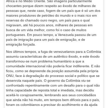
África e no Médio Oriente. São imagens particularmente
chocantes porque dizem respeito ao êxodo de milhares de
pessoas que, neste caso, fogem de um país que é só um dos
maiores produtores de petróleo do mundo e o mais rico em
reservas do chamado ouro negro, um país para o qual
migravam, até há poucos anos, milhares de pessoas em
busca de um vida melhor, como foi o caso de muitos
portugueses. Em pouco tempo, a Venezuela passou de um
país de imigração para um país de emigração, e de
emigração forçada.
Nos últimos tempos, a fuga de venezuelanos para a Colômbia
assumiu características de um autêntico êxodo, e este êxodo
transformou-se num problema humanitário a que a
comunidade internacional não poderia ficar indiferente. E não
ficou, como se depreende da posição assumida pela própria
ONU, face à degradação do processo social e político que se
desenrola naquele país. O governo da Colômbia viu-se
confrontado repentinamente com um desafio para o qual não
tinha capacidade de reposta total e imediata, mas decidiu
aceitá-lo corajosamente, lembrando aos seus concidadãos
que ainda não há muito, em tempos bem difíceis para o país,
foram os colombianos a precisar do acolhimento e da ajuda