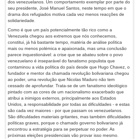
dos venezuelanos. Um comportamento exemplar por parte do
seu presidente, José Manuel Santos, neste tempo em que o
drama dos refugiados motiva cada vez menos reacções de
solidariedade.
Como é que um país potencialmente tão rico como a
Venezuela chegou aos extremos que nós conhecemos,
constitui, já há bastante tempo, matéria de análise política
mais ou menos polémica e apaixonada, mas uma conclusão
parece inquestionável: a crise que se abateu sobre o povo
venezuelano é inseparável do fanatismo populista que
contaminou a vida política do país desde que Hugo Chavez, o
fundador e mentor da chamada revolução bolivariana chegou
ao poder, uma revolução que Nicolas Maduro não tem
cessado de aprofundar. Trata-se de um fanatismo ideológico
pintado com as cores de um nacionalismo exacerbado que
atribui a inimigos externos, principalmente aos Estados
Unidos, a responsabilidade por todas as dificuldades - e estas
são cada vez maiores - por que passam os venezuelanos.
São dificuldades materiais gritantes, mas também dificuldades
políticas graves, porque o chamado governo bolivariano já
encontrou a estratégia para se perpetuar no poder. As
próximas eleições presidenciais vão provar isso mesmo.