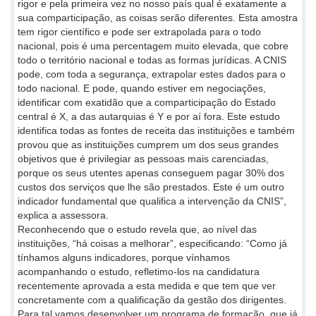
rigor e pela primeira vez no nosso país qual é exatamente a
sua comparticipação, as coisas serão diferentes. Esta amostra
tem rigor científico e pode ser extrapolada para o todo
nacional, pois é uma percentagem muito elevada, que cobre
todo o território nacional e todas as formas jurídicas. A CNIS
pode, com toda a segurança, extrapolar estes dados para o
todo nacional. E pode, quando estiver em negociações,
identificar com exatidão que a comparticipação do Estado
central é X, a das autarquias é Y e por aí fora. Este estudo
identifica todas as fontes de receita das instituições e também
provou que as instituições cumprem um dos seus grandes
objetivos que é privilegiar as pessoas mais carenciadas,
porque os seus utentes apenas conseguem pagar 30% dos
custos dos serviços que lhe são prestados. Este é um outro
indicador fundamental que qualifica a intervenção da CNIS”,
explica a assessora.
Reconhecendo que o estudo revela que, ao nível das
instituições, “há coisas a melhorar”, especificando: “Como já
tínhamos alguns indicadores, porque vínhamos
acompanhando o estudo, refletimo-los na candidatura
recentemente aprovada a esta medida e que tem que ver
concretamente com a qualificação da gestão dos dirigentes.
Para tal vamos desenvolver um programa de formação, que já