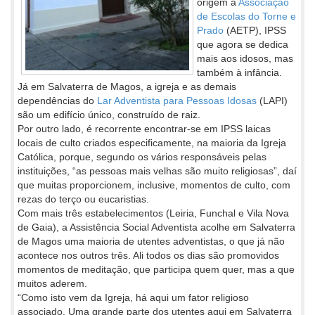
origem à
Associação
de Escolas do Torne e
Prado
(AETP), IPSS
que agora se dedica
mais aos idosos, mas
também à infância.
Já em Salvaterra de Magos, a igreja e as demais
dependências do
Lar Adventista para Pessoas Idosas
(LAPI)
são um edifício único, construído de raiz.
Por outro lado, é recorrente encontrar-se em IPSS laicas
locais de culto criados especificamente, na maioria da Igreja
Católica, porque, segundo os vários responsáveis pelas
instituições, “as pessoas mais velhas são muito religiosas”, daí
que muitas proporcionem, inclusive, momentos de culto, com
rezas do terço ou eucaristias.
Com mais três estabelecimentos (Leiria, Funchal e Vila Nova
de Gaia), a Assistência Social Adventista acolhe em Salvaterra
de Magos uma maioria de utentes adventistas, o que já não
acontece nos outros três. Ali todos os dias são promovidos
momentos de meditação, que participa quem quer, mas a que
muitos aderem.
“Como isto vem da Igreja, há aqui um fator religioso
associado. Uma grande parte dos utentes aqui em Salvaterra