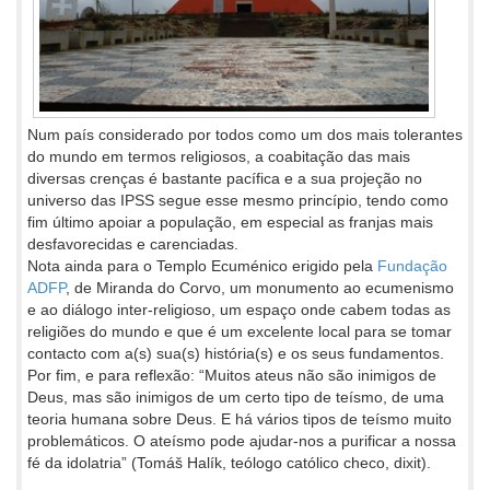
Num país considerado por todos como um dos mais tolerantes
do mundo em termos religiosos, a coabitação das mais
diversas crenças é bastante pacífica e a sua projeção no
universo das IPSS segue esse mesmo princípio, tendo como
fim último apoiar a população, em especial as franjas mais
desfavorecidas e carenciadas.
Nota ainda para o Templo Ecuménico erigido pela
Fundação
ADFP
, de Miranda do Corvo, um monumento ao ecumenismo
e ao diálogo inter-religioso, um espaço onde cabem todas as
religiões do mundo e que é um excelente local para se tomar
contacto com a(s) sua(s) história(s) e os seus fundamentos.
Por fim, e para reflexão: “Muitos ateus não são inimigos de
Deus, mas são inimigos de um certo tipo de teísmo, de uma
teoria humana sobre Deus. E há vários tipos de teísmo muito
problemáticos. O ateísmo pode ajudar-nos a purificar a nossa
fé da idolatria” (Tomáš Halík, teólogo católico checo, dixit).