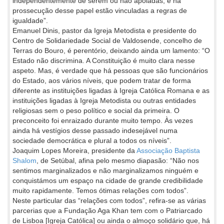
independentemente de serem ou não apoiadas, e na
prossecução desse papel estão vinculadas a regras de
igualdade”.
Emanuel Dinis, pastor da Igreja Metodista e presidente do
Centro de Solidariedade Social de Valdosende, concelho de
Terras do Bouro, é perentório, deixando ainda um lamento: “O
Estado não discrimina. A Constituição é muito clara nesse
aspeto. Mas, é verdade que há pessoas que são funcionários
do Estado, aos vários níveis, que podem tratar de forma
diferente as instituições ligadas à Igreja Católica Romana e as
instituições ligadas à Igreja Metodista ou outras entidades
religiosas sem o peso político e social da primeira. O
preconceito foi enraizado durante muito tempo. Às vezes
ainda há vestígios desse passado indesejável numa
sociedade democrática e plural a todos os níveis”.
Joaquim Lopes Moreira, presidente da
Associação Baptista
Shalom
, de Setúbal, afina pelo mesmo diapasão: “Não nos
sentimos marginalizados e não marginalizamos ninguém e
conquistámos um espaço na cidade de grande credibilidade
muito rapidamente. Temos ótimas relações com todos”.
Neste particular das “relações com todos”, refira-se as várias
parcerias que a Fundação Aga Khan tem com o Patriarcado
de Lisboa [Igreja Católica] ou ainda o almoço solidário que, há