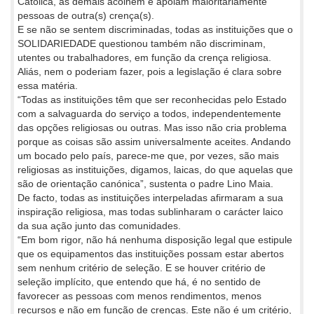
Católica, as demais acolhem e apoiam maioritariamente
pessoas de outra(s) crença(s).
E se não se sentem discriminadas, todas as instituições que o
SOLIDARIEDADE questionou também não discriminam,
utentes ou trabalhadores, em função da crença religiosa.
Aliás, nem o poderiam fazer, pois a legislação é clara sobre
essa matéria.
“Todas as instituições têm que ser reconhecidas pelo Estado
com a salvaguarda do serviço a todos, independentemente
das opções religiosas ou outras. Mas isso não cria problema
porque as coisas são assim universalmente aceites. Andando
um bocado pelo país, parece-me que, por vezes, são mais
religiosas as instituições, digamos, laicas, do que aquelas que
são de orientação canónica”, sustenta o padre Lino Maia.
De facto, todas as instituições interpeladas afirmaram a sua
inspiração religiosa, mas todas sublinharam o carácter laico
da sua ação junto das comunidades.
“Em bom rigor, não há nenhuma disposição legal que estipule
que os equipamentos das instituições possam estar abertos
sem nenhum critério de seleção. E se houver critério de
seleção implícito, que entendo que há, é no sentido de
favorecer as pessoas com menos rendimentos, menos
recursos e não em função de crenças. Este não é um critério,