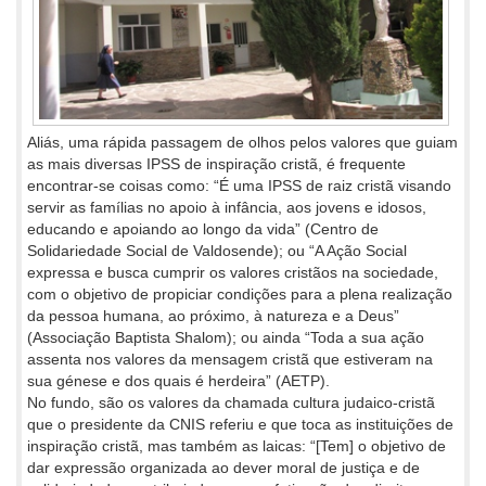
Aliás, uma rápida passagem de olhos pelos valores que guiam
as mais diversas IPSS de inspiração cristã, é frequente
encontrar-se coisas como: “É uma IPSS de raiz cristã visando
servir as famílias no apoio à infância, aos jovens e idosos,
educando e apoiando ao longo da vida” (Centro de
Solidariedade Social de Valdosende); ou “A Ação Social
expressa e busca cumprir os valores cristãos na sociedade,
com o objetivo de propiciar condições para a plena realização
da pessoa humana, ao próximo, à natureza e a Deus”
(Associação Baptista Shalom); ou ainda “Toda a sua ação
assenta nos valores da mensagem cristã que estiveram na
sua génese e dos quais é herdeira” (AETP).
No fundo, são os valores da chamada cultura judaico-cristã
que o presidente da CNIS referiu e que toca as instituições de
inspiração cristã, mas também as laicas: “[Tem] o objetivo de
dar expressão organizada ao dever moral de justiça e de