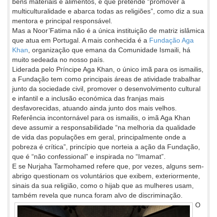
bens materiais e alimentos, e que pretende “promover a
multiculturalidade e abarca todas as religiões”, como diz a sua
mentora e principal responsável.
Mas a Noor’Fatima não é a única instituição de matriz islâmica
que atua em Portugal. A mais conhecida é a
Fundação Aga
Khan
, organização que emana da Comunidade Ismaili, há
muito sedeada no nosso país.
Liderada pelo Príncipe Aga Khan, o único imã para os ismailis,
a Fundação tem como principais áreas de atividade trabalhar
junto da sociedade civil, promover o desenvolvimento cultural
e infantil e a inclusão económica das franjas mais
desfavorecidas, atuando ainda junto dos mais velhos.
Referência incontornável para os ismailis, o imã Aga Khan
deve assumir a responsabilidade “na melhoria da qualidade
de vida das populações em geral, principalmente onde a
pobreza é crítica”, princípio que norteia a ação da Fundação,
que é “não confessional” e inspirada no “Imamat”.
E se Nurjaha Tarmohamed refere que, por vezes, alguns sem-
abrigo questionam os voluntários que exibem, exteriormente,
sinais da sua religião, como o hijab que as mulheres usam,
também revela que nunca foram alvo de discriminação.
O