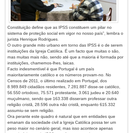
Constituição define que as IPSS constituem um pilar no
sistema de proteção social em vigor no nosso país”, lembra o
jurista Henrique Rodrigues.
O outro grande mito urbano em torno das IPSS é o de serem
instituições da Igreja Católica. É um facto que muitas o são,
mas muitas mais não, sendo até que a maioria é formada por
instituições, chamemos-lhes, laicas.
Facto indesmentível é que Portugal é um país
maioritariamente católico e os números provam-no. No
Censos de 2011, o último realizado em Portugal, dos
8.989.849 cidadãos residentes, 7.281.887 disse-se católico,
56.550 ortodoxo, 75.571 protestante, 3.061 judeu e 20.640
muçulmano, sendo que 163.338 disseram professar outra
religião cristã, 28.596 outra não cristã, enquanto 615.332
assumiu-se sem religião.
Ora perante este quadro é natural que em entidades que
emanam da sociedade civil a Igreja Católica possa ter um
peso maior no cenário geral, mas isso acontece apenas