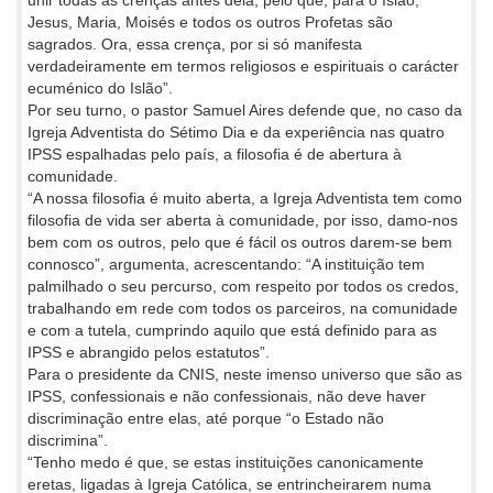
unir todas as crenças antes dela, pelo que, para o Islão,
Jesus, Maria, Moisés e todos os outros Profetas são
sagrados. Ora, essa crença, por si só manifesta
verdadeiramente em termos religiosos e espirituais o carácter
ecuménico do Islão”.
Por seu turno, o pastor Samuel Aires defende que, no caso da
Igreja Adventista do Sétimo Dia e da experiência nas quatro
IPSS espalhadas pelo país, a filosofia é de abertura à
comunidade.
“A nossa filosofia é muito aberta, a Igreja Adventista tem como
filosofia de vida ser aberta à comunidade, por isso, damo-nos
bem com os outros, pelo que é fácil os outros darem-se bem
connosco”, argumenta, acrescentando: “A instituição tem
palmilhado o seu percurso, com respeito por todos os credos,
trabalhando em rede com todos os parceiros, na comunidade
e com a tutela, cumprindo aquilo que está definido para as
IPSS e abrangido pelos estatutos”.
Para o presidente da CNIS, neste imenso universo que são as
IPSS, confessionais e não confessionais, não deve haver
discriminação entre elas, até porque “o Estado não
discrimina”.
“Tenho medo é que, se estas instituições canonicamente
eretas, ligadas à Igreja Católica, se entrincheirarem numa