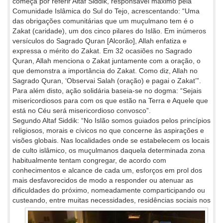
começa por referir Altaf Siddik, responsável máximo pela
Comunidade Islâmica do Sul do Tejo, acrescentando: “Uma
das obrigações comunitárias que um muçulmano tem é o
Zakat (caridade), um dos cinco pilares do Islão. Em inúmeros
versículos do Sagrado Quran [Alcorão], Allah enfatiza e
expressa o mérito do Zakat. Em 32 ocasiões no Sagrado
Quran, Allah menciona o Zakat juntamente com a oração, o
que demonstra a importância do Zakat. Como diz, Allah no
Sagrado Quran, ‘Observai Salah (oração) e pagai o Zakat’”.
Para além disto, ação solidária baseia-se no dogma: “Sejais
misericordiosos para com os que estão na Terra e Aquele que
está no Céu será misericordioso convosco”.
Segundo Altaf Siddik: “No Islão somos guiados pelos princípios
religiosos, morais e cívicos no que concerne às aspirações e
visões globais. Nas localidades onde se estabelecem os locais
de culto islâmico, os muçulmanos daquela determinada zona
habitualmente tentam congregar, de acordo com
conhecimentos e alcance de cada um, esforços em prol dos
mais desfavorecidos de modo a responder ou atenuar as
dificuldades do próximo, nomeadamente comparticipando ou
custeando, entre muitas necessidades,
residências sociais nos