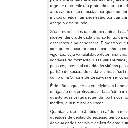
para a solidariedade entre as gerações e 
urgente uma reflexão profunda e uma muda
abreviadas ou esquecidas por qualquer lei 
muitos direitos humanos estão por cumprir
apego a este mundo.
São pois múltiplos os determinantes da s
independência de cada um, ao longo da vid
esperança e no desespero. E mesmo que to
com quem encontramos no caminho, com qu
vigentes, cuja variabilidade determina um
vontades do momento. Essa variabilidade,
pessoas, mas mais aferida às vitórias pes
padrão de sociedade cada vez mais “selfie”
como diria Simone de Beauvoir) e ser cons
É de não esquecer os princípios da benefi
obrigação dos profissionais de saúde para p
quanto possível quaisquer danos físicos, 
médica, e minimizar os riscos.
Quantas vezes no âmbito da saúde, a noss
questões de gestão do escasso tempo para 
desigualdades sociais e de insuficiente h