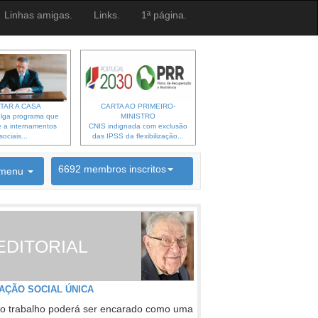
Linhas amigas.
Links.
1ª página.
TAR A CASA
CARTA AO PRIMEIRO-
lga programa que
MINISTRO
 a internamentos
CNIS indignada com exclusão
sociais...
das IPSS da flexibilização...
6692 membros inscritos
menu
INSCRIÇÃO NEWSLETTER
EDITORIAL
AÇÃO SOCIAL ÚNICA
o trabalho poderá ser encarado como uma