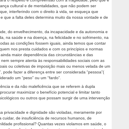
para o respeito e compreensão com a fragilidade, pelo que é
nça cultural e de mentalidades, que não podem ser
que, interferindo com o direito à vida, se esqueça que
 e que a falta deles determina muito da nossa vontade e de
aúde, do envelhecimento, da incapacidade e da autonomia e
a, na saúde e na doença, na felicidade e no sofrimento, na
das as condições fossem iguais, ainda temos que contar
em nos presta cuidados e com os princípios e normas
a ainda maior dependência das circunstâncias e das
 nem sempre atenta às responsabilidades sociais com as
soais ou coletivas de imposição mais ou menos velada de um
, pode fazer a diferença entre ser considerada “pessoa”(
iderado um “peso” ou um “fardo”.
cência e da não maleficência que se referem à dupla
rocurar maximizar o benefício potencial e limitar tanto
psicológicos ou outros que possam surgir de uma intervenção
a privacidade e dignidade são violadas, meramente por
cuidar, de insuficiência de recursos humanos, de
umildade profissional? Quantas vezes violamos em saúde, o