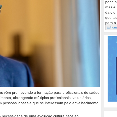
pena a
mas é 
da dig
que to
para o.
Editori
des vêm promovendo a formação para profissionais de saúde
mento, abrangendo múltiplos profissionais, voluntários,
om pessoas idosas e que se interessam pelo envelhecimento
 necessidade de uma evolução cultural face ao