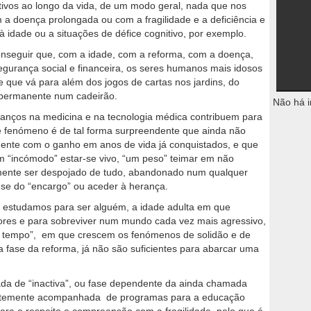
ivos ao longo da vida, de um modo geral, nada que nos
 a doença prolongada ou com a fragilidade e a deficiência e
à idade ou a situações de défice cognitivo, por exemplo.
onseguir que, com a idade, com a reforma, com a doença,
egurança social e financeira, os seres humanos mais idosos
e que vá para além dos jogos de cartas nos jardins, do
 permanente num cadeirão.
Não há i
anços na medicina e na tecnologia médica contribuem para
 fenómeno é de tal forma surpreendente que ainda não
ente com o ganho em anos de vida já conquistados, e que
 “incómodo” estar-se vivo, “um peso” teimar em não
camente ser despojado de tudo, abandonado num qualquer
r-se do “encargo” ou aceder à herança.
e estudamos para ser alguém, a idade adulta em que
ores e para sobreviver num mundo cada vez mais agressivo,
há tempo”, em que crescem os fenómenos de solidão e de
 a fase da reforma, já não são suficientes para abarcar uma
da de “inactiva”, ou fase dependente da ainda chamada
ientemente acompanhada de programas para a educação