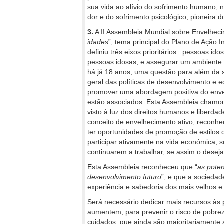
sua vida ao alívio do sofrimento humano, 
dor e do sofrimento psicológico, pioneira d
3.
A II Assembleia Mundial sobre Envelheci
idades
”, tema principal do Plano de Ação 
definiu três eixos prioritários: pessoas 
pessoas idosas, e assegurar um ambiente p
há já 18 anos, uma questão para além da s
geral das políticas de desenvolvimento e 
promover uma abordagem positiva do envel
estão associados. Esta Assembleia chamo
visto à luz dos direitos humanos e liberda
conceito de envelhecimento ativo, recon
ter oportunidades de promoção de estilos 
participar ativamente na vida económica, soc
continuarem a trabalhar, se assim o desej
Esta Assembleia reconheceu que “
as pote
desenvolvimento futuro
”, e que a socieda
experiência e sabedoria dos mais velhos e
Será necessário dedicar mais recursos às
aumentem, para prevenir o risco de pobrez
cuidados, que ainda são maioritariamente 