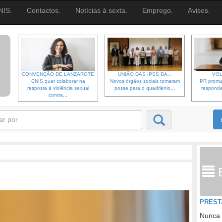
NIS.
Contactos.
Notícias à sexta.
Emprego.
Avisos.
CONVENÇÃO DE LANZAROTE
UNIÃO DAS IPSS DA...
VOL
CNIS quer colaborar na
Novos órgãos sociais tomaram
PR promu
resposta à violência sexual
posse para o quadriénio...
responde
contra...
PREST
Nunca 