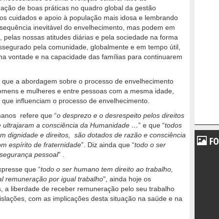
gação de boas práticas no quadro global da gestão
os cuidados e apoio à população mais idosa e lembrando
sequência inevitável do envelhecimento, mas podem em
 pelas nossas atitudes diárias e pela sociedade na forma
assegurado pela comunidade, globalmente e em tempo útil,
o na vontade e na capacidade das famílias para continuarem
l que a abordagem sobre o processo de envelhecimento
 homens e mulheres e entre pessoas com a mesma idade,
 que influenciam o processo de envelhecimento.
manos refere que “
o desprezo e o desrespeito pelos direitos
 ultrajaram a consciência da Humanidade
…
” e que “
todos
m dignidade e direitos
, são dotados de
raz
ão e consciência
FO
m espírito de fraternidade
”. Diz ainda que “
todo o ser
 segurança pessoal
” .
presse que “
todo o ser humano tem direito ao trabalho,
ual remuneração por igual trabalho
", ainda hoje os
, a liberdade de receber remuneração pelo seu trabalho
gislações, com as implicações desta situação na saúde e na