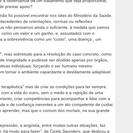
e a observância de um tratamento que seja proporcional,
de prestar apoio?
 não foi possível encontrar nos sites do Ministério da Saúde,
ntecedentes de orientações, normas ou reflexões
 que não pensamos ainda o suficiente, à medida que vamos
, como um valor e um ganho, e, assustados com o
a a sobrevivência como um “custo”, uma doença , um
l
”, mas sobretudo para a resolução do caso concreto, como
e integridade e pudesse ser dividido apenas por órgãos,
itivas individuais, forçando o ser humano mesmo
em tornar o ambiente capacitante e devidamente adaptável
o terapêutica” mas de criar as condições para ter sempre,
r com a vida do outro, sem o medo e a rejeição de uma
rtanto, criar competências para acompanhar e lidar com a
de e de confiança inerentes a um ato competente de cuidar,
 de aprender, mas que o comum dos mortais, na sua grande
 depressão, a angústia, entre muitas outras situações, faz
, há muito para fazer”, de Cicely Saunders, que dedicou a