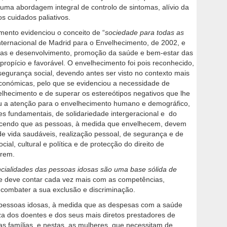
numa abordagem integral de controlo de sintomas, alívio da
os cuidados paliativos.
mento evidenciou o conceito de “
sociedade para todas as
Internacional de Madrid para o Envelhecimento, de 2002, e
idosas e desenvolvimento, promoção da saúde e bem-estar das
ropício e favorável. O envelhecimento foi pois reconhecido,
egurança social, devendo antes ser visto no contexto mais
económicas, pelo que se evidenciou a necessidade de
hecimento e de superar os estereótipos negativos que lhe
u a atenção para o envelhecimento humano e demográfico,
des fundamentais, de solidariedade intergeracional e do
hecendo que as pessoas, à medida que envelhecem, devem
de vida saudáveis, realização pessoal, de segurança e de
ial, cultural e política e de protecção do direito de
arem.
ncialidades das pessoas idosas são uma base s
ó
lida de
de deve contar cada vez mais com as competências,
 combater a sua exclusão e discriminação.
 pessoas idosas, à medida que as despesas com a saúde
a dos doentes e dos seus mais diretos prestadores de
as famílias, e nestas, as mulheres, que necessitam de