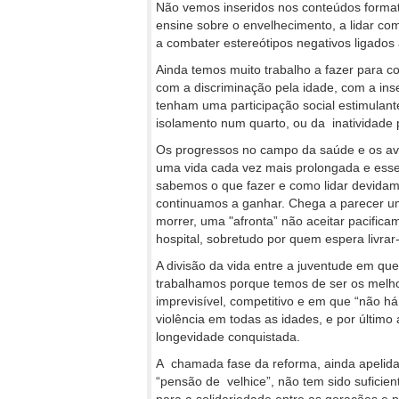
Não vemos inseridos nos conteúdos format
ensine sobre o envelhecimento, a lidar com
a combater estereótipos negativos ligados 
Ainda temos muito trabalho a fazer para c
com a discriminação pela idade, com a ins
tenham uma participação social estimulant
isolamento num quarto, ou da inatividade
Os progressos no campo da saúde e os av
uma vida cada vez mais prolongada e esse
sabemos o que fazer e como lidar devidam
continuamos a ganhar. Chega a parecer um
morrer, uma "afronta” não aceitar pacifi
hospital, sobretudo por quem espera livra
A divisão da vida entre a juventude em qu
trabalhamos porque temos de ser os melh
imprevisível, competitivo e em que “não 
violência em todas as idades, e por último
longevidade conquistada.
A chamada fase da reforma, ainda apelida
“pensão de velhice”, não tem sido sufic