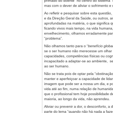
primado do doente “no centro do sistema” 
mas com o dever de aliviar o sofrimento e 
Ao refletir e pesquisar sobre esta questão,
e da Direção Geral da Saúde, ou outros, a
aprofundadas na matéria, o que significa
ficando vivos mais tempo, na vida humana
envelhecimento, olhamos erradamente par
“problema”.
Não olhamos tanto para o “
benef
ício globa
se o ser humano não merecesse um olhar d
capacidades, competências físicas ou cogn
incapacitado a adaptar-se ao ambiente, s
ao ser humano.
Não se trata pois de optar pela “obstinaçã
manter e aperfeiçoar a capacidade de lida
imagem que pode ser a nossa um dia, e po
vida até ao fim, numa relação de humanida
que o profissional tem hoje possibilidade
maioria, ao longo da vida, não aprendeu.
Aliviar ou prevenir a dor, o desconforto, a
parte do lema “quando não há nada a fazer