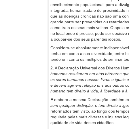
envelhecimento populacional, para a divul
integrada, humanizada e de proximidade n
que as doenças crónicas não são uma con
grande parte ser prevenidas ou retardadas,
como trata os seus mais velhos. O apoio 
no local onde é preciso, pode ser decisiv
a ocupar-se dos seus parentes idosos.
Considera-se absolutamente indispensáve
tenha em conta a sua diversidade, entre
tendo em conta os múltiplos determinantes
2.
A Declaração Universal dos Direitos Hu
humanos resultaram em atos bárbaros que
os seres humanos nascem livres e iguais e
e devem agir em relação uns aos outros co
humano tem direito
à
vida,
à
liberdade e à
E embora a mesma Declaração também ex
sem qualquer distinção, e tem direito a ig
reformados têm visto, ao longo dos tempos
regulada pelas mais diversas e injustas le
qualidade de vida destes cidadãos.