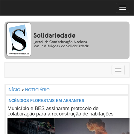
Toggl
naviga
Toggle
navigati
INÍCIO
>
NOTICIÁRIO
INCÊNDIOS FLORESTAIS EM ABRANTES
Município e BES assinaram protocolo de
colaboração para a reconstrução de habitações