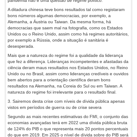
pandemia não é uma questão de regime político.
A ditadura chinesa teve bons resultados tal como registaram
bons números algumas democracias, por exemplo, a
Alemanha, a Áustria ou Taiwan. Da mesma forma, há
democracias que saem mal na fotografia, como os Estados
Unidos ou o Reino Unido, assim como há regimes autoritários,
por exemplo a Rússia, onde a situação é sanitária é
desesperada.
Mais que a natureza do regime foi a qualidade da liderança
que fez a diferença. Lideranças incompetentes e afastadas da
ciência deram maus resultados nos Estados Unidos, no Reino
Unido ou no Brasil, assim como lideranças credíveis e ouvidos
bem abertos para a orientação científica deram bons
resultados na Alemanha, na Coreia do Sul ou em Taiwan. A
natureza do regime foi irrelevante para o resultado final.
3. Sairemos desta crise com níveis de dívida pública apenas
vistos em períodos de guerra ou de crise severa
Segundo as mais recentes estimativas do FMI, o conjunto das
economias avançadas terá em 2022 uma dívida pública bruta
de 124% do PIB o que representa mais 20 pontos percentuais
do que em 2019. Em 2025 o nível de dívida sobre do PIB será