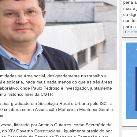
pena a
mas é 
da dig
que to
para o.
Editori
midades na área social, designadamente no trabalho e
l e solidária, nada mais nada menos do que as três áreas
borativo, onde Paulo Pedroso é investigador, juntamente
mo histórico líder da CGTP.
 e pós-graduado em Sociologia Rural e Urbana pelo ISCTE -
020 colabora com a Associação Mutualista Montepio Geral e
boa.
verno, liderado por António Guterres, como Secretário de
o XIV Governo Constitucional, igualmente presidido por