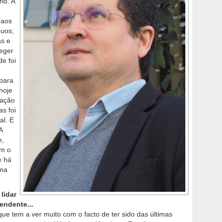
io. A
 aos
duos;
as e
teger
de foi
 para
hoje
cação
as foi
al. E
A
e,
om o
e há
uma
lidar
endente...
ue tem a ver muito com o facto de ter sido das últimas