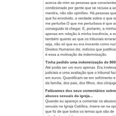
acerca de mim as pessoas que consciente
condicionado por gente que se recusa a ac
mentira, não são opiniões. Há pessoas q
que fui envolvido, a verdade sobre o que 
me perturbe.O que me perturbava é que a
conseguido lá chegar. E, portanto, a minha 
apenas em relação à minha inocência, e es
também quanto ao que os tribunais errara
seja, não só que eu era inocente como nun
Direitos Humanos diz, indícios que justif
é essa a motivação da indemnização.
Tinha pedido uma indemnização de 800 m
Até podia ser um euro apenas. Era irrelev
judiciais e uma avaliação que o tribunal f
em euros. Quantificam-se em sofrimento e 
da família, dos pais, dos filhos, dos cônjug
Falávamos dos seus comentários sobre
abusos sexuais da igreja...
Quando eu apareço a comentar os abusos
sexuais na Igreja Católica, insere-se na o
que fiz de que todos os temas que são de