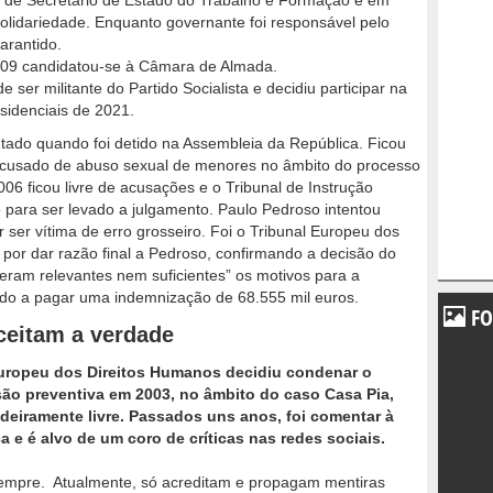
 de Secretário de Estado do Trabalho e Formação e em
olidariedade. Enquanto governante foi responsável pelo
arantido.
2009 candidatou-se à Câmara de Almada.
 ser militante do Partido Socialista e decidiu participar na
sidenciais de 2021.
ado quando foi detido na Assembleia da República. Ficou
acusado de abuso sexual de menores no âmbito do processo
006 ficou livre de acusações e o Tribunal de Instrução
para ser levado a julgamento. Paulo Pedroso intentou
 ser vítima de erro grosseiro. Foi o Tribunal Europeu dos
or dar razão final a Pedroso, confirmando a decisão do
eram relevantes nem suficientes” os motivos para a
do a pagar uma indemnização de 68.555 mil euros.
FO
ceitam a verdade
ropeu dos Direitos Humanos decidiu condenar o
ão preventiva em 2003, no âmbito do caso Casa Pia,
adeiramente livre.
Passados uns anos, foi comentar à
a e é alvo de um coro de críticas nas redes sociais.
sempre. Atualmente, só acreditam e propagam mentiras