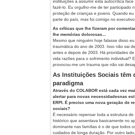
instituições a assumir esta autocrítica f
fazê-lo. Eu orgulho-me de ter participado
proteção de crianças e jovens. Quando eu
parte do país, mas foi comigo no executivo
As críticas que lhe fizeram por coment
lhe memórias dolorosas...
Mesmo que ninguém hoje falasse disso eu 
traumática do ano de 2003. Isso não sai 
antes e depois de 2003. Há prioridades d
vida razões para o sofrimento individual? 
provocou-me um trauma que não vai desapa
As Instituições Sociais têm 
paradigma
Através do COLABOR está cada vez mais 
alertar para novas necessidadesnas estr
ERPI. É preciso uma nova geração de r
sociais?
É necessário repensar toda a estrutura d
histórico que assentava basicamente no ap
dominante nas famílias é o de que todos os
cuidados de longa duração. Por outro lado,