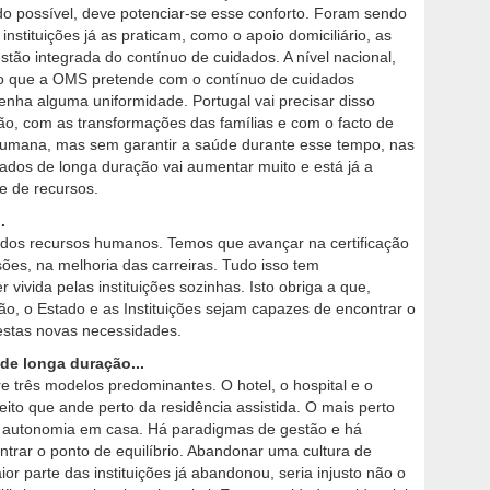
 do possível, deve potenciar-se esse conforto. Foram sendo
nstituições já as praticam, como o apoio domiciliário, as
tão integrada do contínuo de cuidados. A nível nacional,
lo que a OMS pretende com o contínuo de cuidados
enha alguma uniformidade. Portugal vai precisar disso
o, com as transformações das famílias e com o facto de
humana, mas sem garantir a saúde durante esse tempo, nas
ados de longa duração vai aumentar muito e está já a
 e de recursos.
.
l dos recursos humanos. Temos que avançar na certificação
sões, na melhoria das carreiras. Tudo isso tem
vivida pelas instituições sozinhas. Isto obriga a que,
 o Estado e as Instituições sejam capazes de encontrar o
estas novas necessidades.
de longa duração...
e três modelos predominantes. O hotel, o hospital e o
ito que ande perto da residência assistida. O mais perto
a autonomia em casa. Há paradigmas de gestão e há
trar o ponto de equilíbrio. Abandonar uma cultura de
ior parte das instituições já abandonou, seria injusto não o