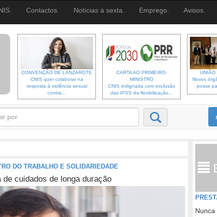
NIS.
Contactos.
Notícias à sexta.
Emprego.
Avisos.
CONVENÇÃO DE LANZAROTE
CARTA AO PRIMEIRO-
UNIÃO 
CNIS quer colaborar na
MINISTRO
Novos órgã
resposta à violência sexual
CNIS indignada com exclusão
posse pa
contra...
das IPSS da flexibilização...
TRO DO TRABALHO E SOLIDARIEDADE
a de cuidados de longa duração
PREST
Nunca 