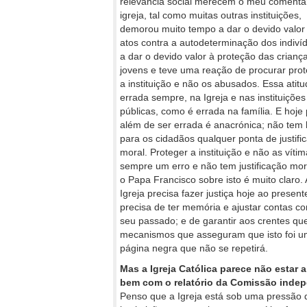
relevância social merecem o meu comentár
igreja, tal como muitas outras instituições,
demorou muito tempo a dar o devido valor
atos contra a autodeterminação dos indiví
a dar o devido valor à proteção das crianç
jovens e teve uma reação de procurar pro
a instituição e não os abusados. Essa atitu
errada sempre, na Igreja e nas instituições
públicas, como é errada na família. E hoje
além de ser errada é anacrónica; não tem 
para os cidadãos qualquer ponta de justifi
moral. Proteger a instituição e não as vítim
sempre um erro e não tem justificação mor
o Papa Francisco sobre isto é muito claro. 
Igreja precisa fazer justiça hoje ao present
precisa de ter memória e ajustar contas c
seu passado; e de garantir aos crentes qu
mecanismos que asseguram que isto foi 
página negra que não se repetirá.
Mas a Igreja Católica parece não estar a 
bem com o relatório da Comissão indep
Penso que a Igreja está sob uma pressão q