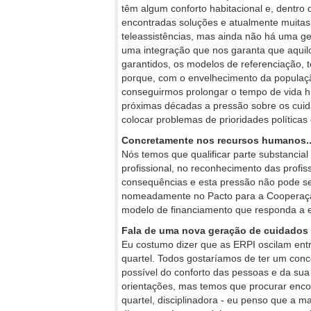
têm algum conforto habitacional e, dentro
encontradas soluções e atualmente muitas i
teleassistências, mas ainda não há uma ges
uma integração que nos garanta que aqui
garantidos, os modelos de referenciação, t
porque, com o envelhecimento da populaçã
conseguirmos prolongar o tempo de vida 
próximas décadas a pressão sobre os cuid
colocar problemas de prioridades políticas
Concretamente nos recursos humanos..
Nós temos que qualificar parte substancia
profissional, no reconhecimento das profis
consequências e esta pressão não pode ser 
nomeadamente no Pacto para a Cooperação,
modelo de financiamento que responda a 
Fala de uma nova geração de cuidados 
Eu costumo dizer que as ERPI oscilam entr
quartel. Todos gostaríamos de ter um conce
possível do conforto das pessoas e da su
orientações, mas temos que procurar encon
quartel, disciplinadora - eu penso que a ma