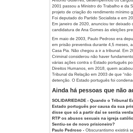
António Guterres, desempenhou os cargos
2001 passou a Ministro do Trabalho e da S
projeto de criação do rendimento mínimo g
Foi deputado do Partido Socialista e em 
Em janeiro de 2020, anunciou ter deixado de
candidatura de Ana Gomes às eleições pre
Em maio de 2003, Paulo Pedroso era deput
em prisão preventiva durante 4,5 meses, 
Casa Pia. Não chegou a ir a tribunal. Em 2
Criminal considerou não haver fundamento 
várias ações contra o Estado português por
Direitos Humanos, em 2018, quem acabou p
Tribunal da Relação em 2003 de que “não 
detenção. O Estado português foi condena
Ainda há pessoas que não a
SOLIDARIEDADE - Quando o Tribunal Eu
Estado português por causa da sua pris
disse que só a partir daí se sentia verd
RTP os abusos sexuais na igreja católic
Sentiu-se de novo prisioneiro?
Paulo Pedroso -
Obscurantismo existirá 