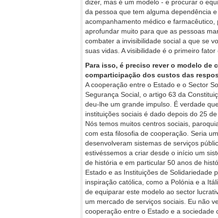
dizer, mas é um modelo - e procurar o equil
da pessoa que tem alguma dependência e 
acompanhamento médico e farmacêutico, po
aprofundar muito para que as pessoas man
combater a invisibilidade social a que s
suas vidas. A visibilidade é o primeiro fator
Para isso, é preciso rever o modelo d
comparticipação dos custos das respos
A cooperação entre o Estado e o Sector S
Segurança Social, o artigo 63 da Constituiçã
deu-lhe um grande impulso. É verdade que
instituições sociais é dado depois do 25 de
Nós temos muitos centros sociais, paroqui
com esta filosofia de cooperação. Seria um
desenvolveram sistemas de serviços públ
estivéssemos a criar desde o início um sis
de história e em particular 50 anos de his
Estado e as Instituições de Solidariedad
inspiração católica, como a Polónia e a It
de equiparar este modelo ao sector lucra
um mercado de serviços sociais. Eu não
cooperação entre o Estado e a sociedade 