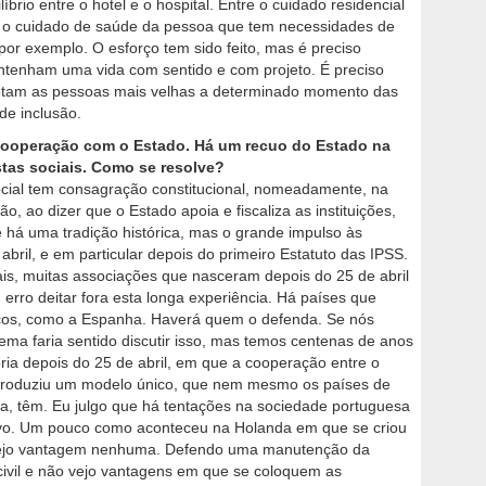
íbrio entre o hotel e o hospital. Entre o cuidado residencial
o cuidado de saúde da pessoa que tem necessidades de
r exemplo. O esforço tem sido feito, mas é preciso
tenham uma vida com sentido e com projeto. É preciso
e votam as pessoas mais velhas a determinado momento das
 de inclusão.
e cooperação com o Estado. Há um recuo do Estado na
tas sociais. Como se resolve?
ocial tem consagração constitucional, nomeadamente, na
o, ao dizer que o Estado apoia e fiscaliza as instituições,
 há uma tradição histórica, mas o grande impulso às
 abril, e em particular depois do primeiro Estatuto das IPSS.
ais, muitas associações que nasceram depois do 25 de abril
 erro deitar fora esta longa experiência. Há países que
icos, como a Espanha. Haverá quem o defenda. Se nós
tema faria sentido discutir isso, mas temos centenas de anos
tória depois do 25 de abril, em que a cooperação entre o
e produziu um modelo único, que nem mesmo os países de
ália, têm. Eu julgo que há tentações na sociedade portuguesa
tivo. Um pouco como aconteceu na Holanda em que se criou
 vejo vantagem nenhuma. Defendo uma manutenção da
civil e não vejo vantagens em que se coloquem as