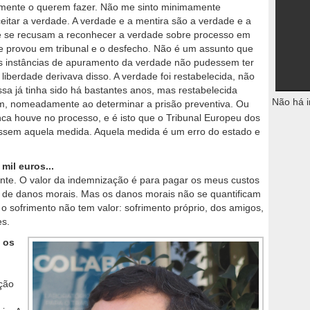
mente o querem fazer. Não me sinto minimamente
eitar a verdade. A verdade e a mentira são a verdade e a
ue se recusam a reconhecer a verdade sobre processo em
se provou em tribunal e o desfecho. Não é um assunto que
s instâncias de apuramento da verdade não pudessem ter
liberdade derivava disso. A verdade foi restabelecida, não
sa já tinha sido há bastantes anos, mas restabelecida
Não há i
m, nomeadamente ao determinar a prisão preventiva. Ou
ca houve no processo, e é isto que o Tribunal Europeu dos
icassem aquela medida. Aquela medida é um erro do estado e
il euros...
ante. O valor da indemnização é para pagar os meus custos
az de danos morais. Mas os danos morais não se quantificam
o sofrimento não tem valor: sofrimento próprio, dos amigos,
es.
 os
pção