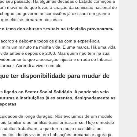
ace ao seu passado. Há algumas décadas o Estado começou a
 num movimento que levou à criação da comissão nacional de
 cheguei ao governo as comissões já existiam em grande
 que elas se tornaram nacionais.
ar o tema dos abusos sexuais na televisão provocaram-
acordo e deito-me todos os dias com a experiência
de mim um minuto na minha vida. É uma marca. Há uma vida
e vida antes e depois de 2003. Mas quem não tem na sua
Evidentemente que a acusação injusta e errada do tribunal
recer. Aprendi a viver com ele.
que ter disponibilidade para mudar de
ligado ao Sector Social Solidário. A pandemia veio
uturas e instituições já existentes, designadamente as
espostas
e cuidados de longa duração. Nós evoluímos de um modelo
oio familiar e as famílias transformaram-se. Hoje o modelo
 adultos trabalham, o que torna muito mais difícil os
 muitos idosos viviam em habitações precárias e agora já