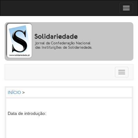
Toggl
naviga
Toggle
navigati
INÍCIO
>
Data de introdução: