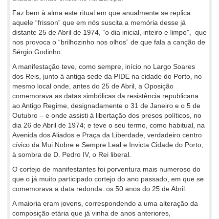
Faz bem à alma este ritual em que anualmente se replica
aquele “frisson” que em nós suscita a memória desse já
distante 25 de Abril de 1974, “o dia inicial, inteiro e limpo”, que
nos provoca o “brilhozinho nos olhos” de que fala a canção de
Sérgio Godinho.
A manifestação teve, como sempre, início no Largo Soares
dos Reis, junto à antiga sede da PIDE na cidade do Porto, no
mesmo local onde, antes do 25 de Abril, a Oposição
comemorava as datas simbólicas da resistência republicana
ao Antigo Regime, designadamente o 31 de Janeiro e o 5 de
Outubro – e onde assisti à libertação dos presos políticos, no
dia 26 de Abril de 1974; e teve o seu termo, como habitual, na
Avenida dos Aliados e Praça da Liberdade, verdadeiro centro
cívico da Mui Nobre e Sempre Leal e Invicta Cidade do Porto,
à sombra de D. Pedro IV, o Rei liberal.
O cortejo de manifestantes foi porventura mais numeroso do
que o já muito participado cortejo do ano passado, em que se
comemorava a data redonda: os 50 anos do 25 de Abril.
A maioria eram jovens, correspondendo a uma alteração da
composição etária que já vinha de anos anteriores,