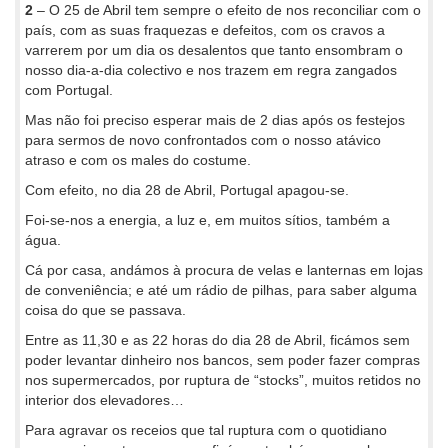
2
– O 25 de Abril tem sempre o efeito de nos reconciliar com o
país, com as suas fraquezas e defeitos, com os cravos a
varrerem por um dia os desalentos que tanto ensombram o
nosso dia-a-dia colectivo e nos trazem em regra zangados
com Portugal.
Mas não foi preciso esperar mais de 2 dias após os festejos
para sermos de novo confrontados com o nosso atávico
atraso e com os males do costume.
Com efeito, no dia 28 de Abril, Portugal apagou-se.
Foi-se-nos a energia, a luz e, em muitos sítios, também a
água.
Cá por casa, andámos à procura de velas e lanternas em lojas
de conveniência; e até um rádio de pilhas, para saber alguma
coisa do que se passava.
Entre as 11,30 e as 22 horas do dia 28 de Abril, ficámos sem
poder levantar dinheiro nos bancos, sem poder fazer compras
nos supermercados, por ruptura de “stocks”, muitos retidos no
interior dos elevadores…
Para agravar os receios que tal ruptura com o quotidiano