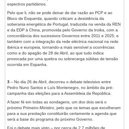
espectros partidários.
Pelo que li, não se pode deixar de dar razão ao PCP e ao
Bloco de Esquerda, quando criticam a desistência da
soberania energética de Portugal, traduzida na venda da REN
e da EDP à China, promovida pelo Governo da troika, com a
concordância dos sucessivos Governos entre 2011 e 2025; e
também com a integração da rede eléctrica nacional na rede
ibérica e europeia, tornando-a mais sensível a ocorrências
como a do apagão de 28 de Abril, ao que tudo indica
provocada por uma quebra ou sobrecarga súbitas de tensão
ocorrida em Espanha.
3
– No dia 26 de Abril, decorreu o debate televisivo entre
Pedro Nuno Santos e Luís Montenegro, no âmbito da pré-
campanha das eleições para a Assembleia da República.
A fazer fé em todas as sondagens, um dos dois será o
próximo Primeiro-Ministro, pelo que os temas que escolheram
para a sua prestação constituirão certamente a agenda que
será a base do programa do próximo Governo.
Foi o debate mais visto – por cerca de 2.7 milhões de