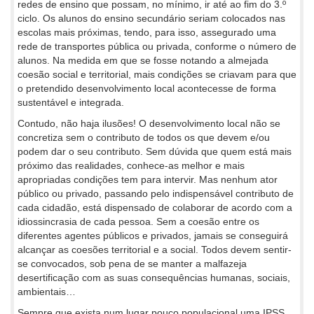
redes de ensino que possam, no mínimo, ir até ao fim do 3.º
ciclo. Os alunos do ensino secundário seriam colocados nas
escolas mais próximas, tendo, para isso, assegurado uma
rede de transportes pública ou privada, conforme o número de
alunos. Na medida em que se fosse notando a almejada
coesão social e territorial, mais condições se criavam para que
o pretendido desenvolvimento local acontecesse de forma
sustentável e integrada.
Contudo, não haja ilusões! O desenvolvimento local não se
concretiza sem o contributo de todos os que devem e/ou
podem dar o seu contributo. Sem dúvida que quem está mais
próximo das realidades, conhece-as melhor e mais
apropriadas condições tem para intervir. Mas nenhum ator
público ou privado, passando pelo indispensável contributo de
cada cidadão, está dispensado de colaborar de acordo com a
idiossincrasia de cada pessoa. Sem a coesão entre os
diferentes agentes públicos e privados, jamais se conseguirá
alcançar as coesões territorial e a social. Todos devem sentir-
se convocados, sob pena de se manter a malfazeja
desertificação com as suas consequências humanas, sociais,
ambientais…
Sempre que exista num lugar pouco populacional uma IPSS,