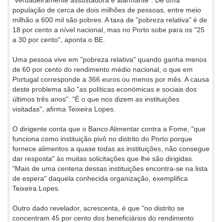
"verdadeiramente assustadora e alarmante". De uma
população de cerca de dois milhões de pessoas, entre meio
milhão a 600 mil são pobres. A taxa de "pobreza relativa" é de
18 por cento a nível nacional, mas no Porto sobe para os "25
a 30 por cento", aponta o BE.
Uma pessoa vive em "pobreza relativa" quando ganha menos
de 60 por cento do rendimento médio nacional, o que em
Portugal corresponde a 366 euros ou menos por mês. A causa
deste problema são "as políticas económicas e sociais dos
últimos três anos". "É o que nos dizem as instituições
visitadas", afirma Teixeira Lopes.
O dirigente conta que o Banco Alimentar contra a Fome, "que
funciona como instituição pivô no distrito do Porto porque
fornece alimentos a quase todas as instituições, não consegue
dar resposta" às muitas solicitações que lhe são dirigidas.
"Mais de uma centena dessas instituições encontra-se na lista
de espera" daquela conhecida organização, exemplifica
Teixeira Lopes.
Outro dado revelador, acrescenta, é que "no distrito se
concentram 45 por cento dos beneficiários do rendimento