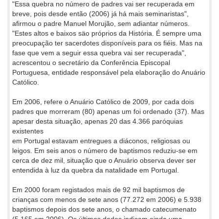
"Essa quebra no número de padres vai ser recuperada em
breve, pois desde então (2006) já há mais seminaristas",
afirmou o padre Manuel Morujão, sem adiantar números.
"Estes altos e baixos säo próprios da História. É sempre uma
preocupação ter sacerdotes disponíveis para os fiéis. Mas na
fase que vem a seguir essa quebra vai ser recuperada",
acrescentou o secretário da Conferência Episcopal
Portuguesa, entidade responsável pela elaboração do Anuário
Católico.
Em 2006, refere o Anuário Católico de 2009, por cada dois
padres que morreram (80) apenas um foi ordenado (37). Mas
apesar desta situação, apenas 20 das 4.366 paróquias
existentes
em Portugal estavam entregues a diáconos, religiosas ou
leigos. Em seis anos o número de baptismos reduziu-se em
cerca de dez mil, situação que o Anuário observa dever ser
entendida à luz da quebra da natalidade em Portugal.
Em 2000 foram registados mais de 92 mil baptismos de
crianças com menos de sete anos (77.272 em 2006) e 5.938
baptismos depois dos sete anos, o chamado catecumenato
(5.165 em 2006). Os últimos dados indicam ainda uma