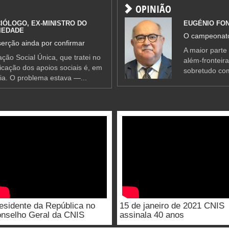
OPINIÃO
IÓLOGO, EX-MINISTRO DO
EUGÉNIO FO
IEDADE
O campeonato
erção ainda por confirmar
A maior parte
ção Social Única, que tratei no
além-fronteir
ificação dos apoios sociais é, em
sobretudo co
ia. O problema estava —...
esidente da República no
15 de janeiro de 2021 CNIS
nselho Geral da CNIS
assinala 40 anos