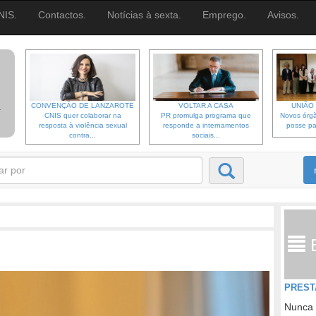
NIS.
Contactos.
Notícias à sexta.
Emprego.
Avisos.
CONVENÇÃO DE LANZAROTE
VOLTAR A CASA
UNIÃO 
CNIS quer colaborar na
PR promulga programa que
Novos órgã
resposta à violência sexual
responde a internamentos
posse pa
contra...
sociais...
PREST
Nunca 