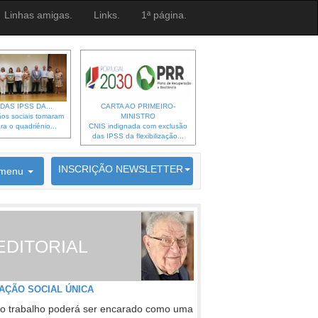
Linhas amigas.
Links.
1ª página.
DAS IPSS DA...
CARTA AO PRIMEIRO-
os sociais tomaram
MINISTRO
ra o quadriénio...
CNIS indignada com exclusão
das IPSS da flexibilização...
6692 membros inscritos
INSCRIÇÃO NEWSLETTER
menu
EDITORIAL
AÇÃO SOCIAL ÚNICA
o trabalho poderá ser encarado como uma