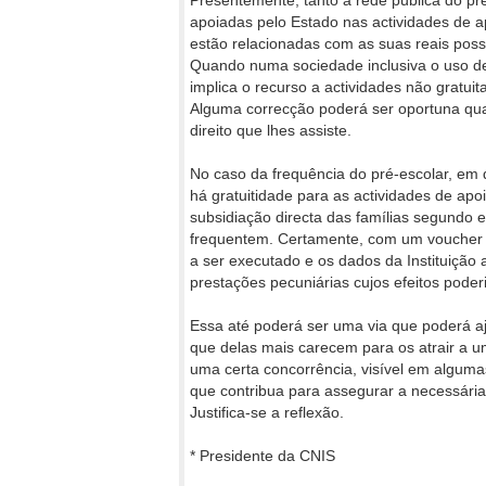
Presentemente, tanto a rede pública do pr
apoiadas pelo Estado nas actividades de ap
estão relacionadas com as suas reais possi
Quando numa sociedade inclusiva o uso de u
implica o recurso a actividades não gratu
Alguma correcção poderá ser oportuna qu
direito que lhes assiste.
No caso da frequência do pré-escolar, em 
há gratuitidade para as actividades de apo
subsidiação directa das famílias segundo 
frequentem. Certamente, com um voucher (
a ser executado e os dados da Instituição
prestações pecuniárias cujos efeitos pode
Essa até poderá ser uma via que poderá aj
que delas mais carecem para os atrair a 
uma certa concorrência, visível em alguma
que contribua para assegurar a necessária
Justifica-se a reflexão.
* Presidente da CNIS