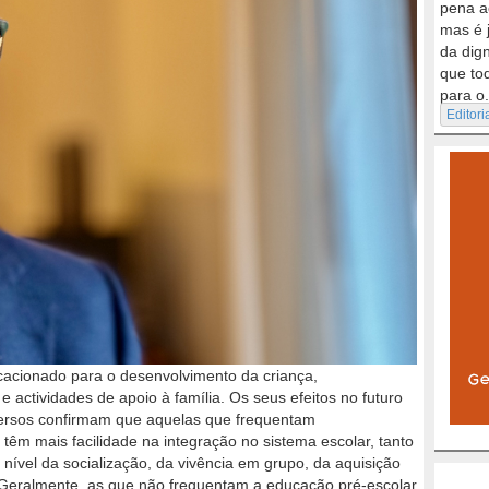
pena a
mas é 
da dig
que to
para o.
Editori
cacionado para o desenvolvimento da criança,
e actividades de apoio à família. Os seus efeitos no futuro
iversos confirmam que aquelas que frequentam
têm mais facilidade na integração no sistema escolar, tanto
 nível da socialização, da vivência em grupo, da aquisição
 Geralmente, as que não frequentam a educação pré-escolar