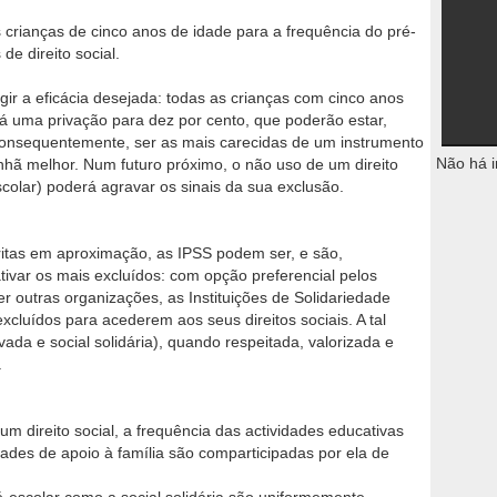
 crianças de cinco anos de idade para a frequência do pré-
de direito social.
r a eficácia desejada: todas as crianças com cinco anos
á uma privação para dez por cento, que poderão estar,
 consequentemente, ser as mais carecidas de um instrumento
Não há i
ã melhor. Num futuro próximo, o não uso de um direito
scolar) poderá agravar os sinais da sua exclusão.
ritas em aproximação, as IPSS podem ser, e são,
ativar os mais excluídos: com opção preferencial pelos
r outras organizações, as Instituições de Solidariedade
xcluídos para acederem aos seus direitos sociais. A tal
ada e social solidária), quando respeitada, valorizada e
.
m direito social, a frequência das actividades educativas
idades de apoio à família são comparticipadas por ela de