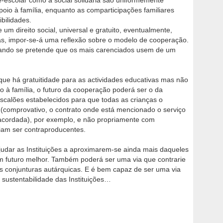
é-escolar como a social solidária são uniformemente
oio à família, enquanto as comparticipações familiares
bilidades.
m direito social, universal e gratuito, eventualmente,
itas, impor-se-á uma reflexão sobre o modelo de cooperação.
ando se pretende que os mais carenciados usem de um
que há gratuitidade para as actividades educativas mas não
io à família, o futuro da cooperação poderá ser o da
escalões estabelecidos para que todas as crianças o
comprovativo, o contrato onde está mencionado o serviço
 acordada), por exemplo, e não propriamente com
riam ser contraproducentes.
udar as Instituições a aproximarem-se ainda mais daqueles
um futuro melhor. Também poderá ser uma via que contrarie
s conjunturas autárquicas. E é bem capaz de ser uma via
 sustentabilidade das Instituições…