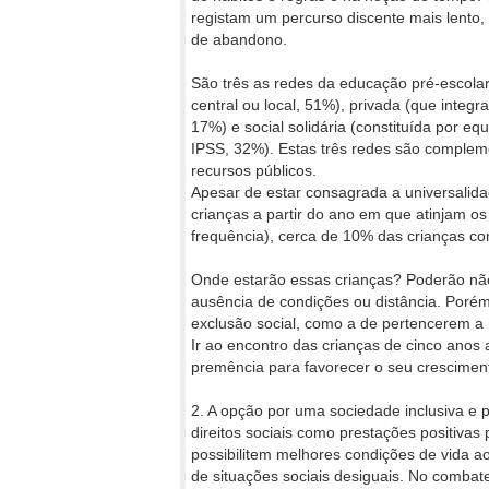
registam um percurso discente mais lento,
de abandono.
São três as redes da educação pré-escolar: 
central ou local, 51%), privada (que integr
17%) e social solidária (constituída por 
IPSS, 32%). Estas três redes são complem
recursos públicos.
Apesar de estar consagrada a universalida
crianças a partir do ano em que atinjam o
frequência), cerca de 10% das crianças co
Onde estarão essas crianças? Poderão não
ausência de condições ou distância. Poré
exclusão social, como a de pertencerem a 
Ir ao encontro das crianças de cinco anos a
premência para favorecer o seu cresciment
2. A opção por uma sociedade inclusiva e 
direitos sociais como prestações positivas
possibilitem melhores condições de vida ao
de situações sociais desiguais. No combate