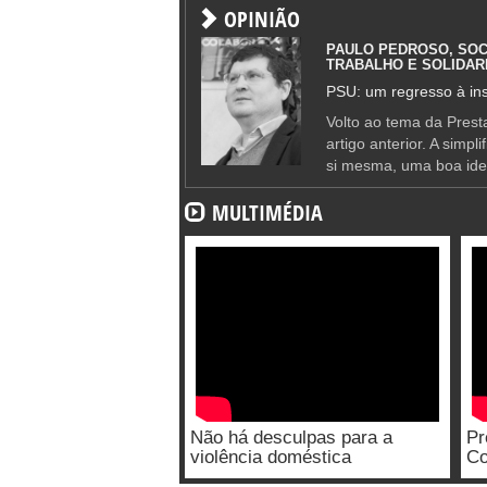
OPINIÃO
PAULO PEDROSO, SOC
TRABALHO E SOLIDAR
PSU: um regresso à ins
Volto ao tema da Presta
artigo anterior. A simpl
si mesma, uma boa ide
MULTIMÉDIA
Não há desculpas para a
Pr
violência doméstica
Co