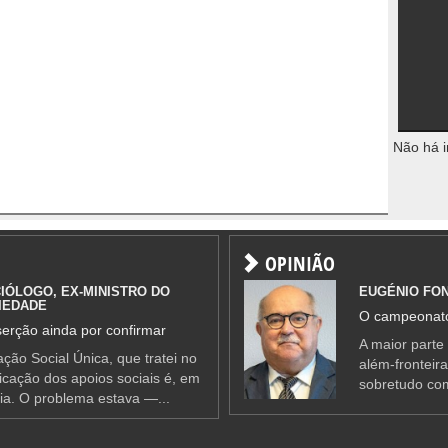
Não há i
OPINIÃO
IÓLOGO, EX-MINISTRO DO
EUGÉNIO FO
IEDADE
O campeonato
erção ainda por confirmar
A maior parte
ção Social Única, que tratei no
além-fronteir
ificação dos apoios sociais é, em
sobretudo co
ia. O problema estava —...