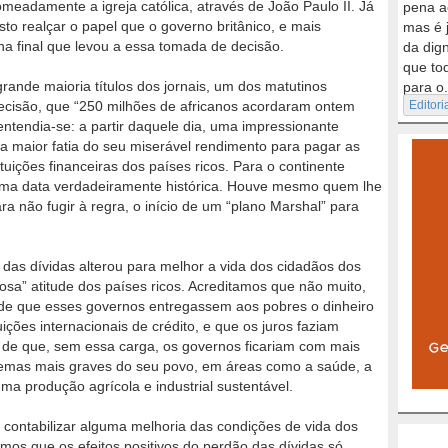
nomeadamente a igreja católica, através de João Paulo II. Já
pena a
usto realçar o papel que o governo britânico, e mais
mas é 
a final que levou a essa tomada de decisão.
da dig
que to
ande maioria títulos dos jornais, um dos matutinos
para o.
decisão, que “250 milhões de africanos acordaram ontem
Editori
entendia-se: a partir daquele dia, uma impressionante
 a maior fatia do seu miserável rendimento para pagar as
tuições financeiras dos países ricos. Para o continente
i uma data verdadeiramente histórica. Houve mesmo quem lhe
não fugir à regra, o início de um “plano Marshal” para
das dívidas alterou para melhor a vida dos cidadãos dos
osa” atitude dos países ricos. Acreditamos que não muito,
a de que esses governos entregassem aos pobres o dinheiro
uições internacionais de crédito, e que os juros faziam
 a de que, sem essa carga, os governos ficariam com mais
blemas mais graves do seu povo, em áreas como a saúde, a
uma produção agrícola e industrial sustentável.
 contabilizar alguma melhoria das condições de vida dos
os que os efeitos positivos do perdão das dívidas só