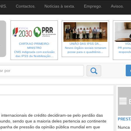
NIS.
Contactos.
Notícias à sexta.
Emprego.
Avisos.
CARTA AO PRIMEIRO-
UNIÃO DAS IPSS DA...
VOL
MINISTRO
Novos órgãos sociais tomaram
PR promu
CNIS indignada com exclusão
posse para o quadriénio...
responde
das IPSS da flexibilização...
 internacionais de crédito decidiram-se pelo perdão das
PREST
undo, sendo que a maioria deles pertencia ao continente
mpanha de pressão da opinião pública mundial em que
Nunca 