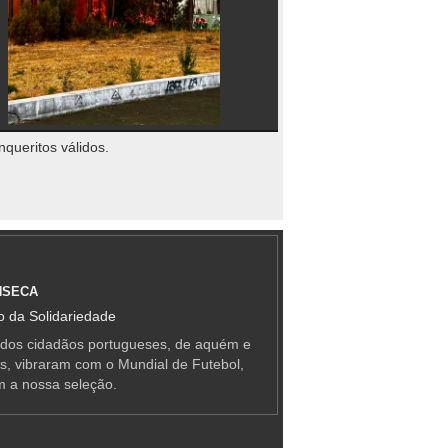
nqueritos válidos.
NSECA
 da Solidariedade
 dos cidadãos portugueses, de aquém e
as, vibraram com o Mundial de Futebol,
m a nossa seleção.