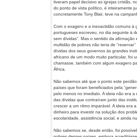
tiveram papel decisivo as igrejas cristãs, 
do ponto de vista político, é inteiramente j
concretamente Tony Blair, teve na campanh
Com o exagero e a inexactidão comuns à gr
portugueses escreveu, no dia seguinte à 
sem dívidas”. Mas o sentido da afirmação 
multidão de pobres não teria de “reservar”
dívidas dos seus governos às grandes insti
africano de um modo muito particular, fo
chamasse, também com algum exagero para 
África.
Não sabemos até que o ponto este perdão 
países que foram beneficiados pela “gener
pelo menos no imediato. A ideia não era 
das dívidas que contraíram junto das instit
crescer a um ritmo imparável. A ideia era
dinheiro para investir na solução dos pro
escolaridade, assistência social, e ainda n
Não sabemos se, desde então, foi possível
pobres desses países, embora acreditássem