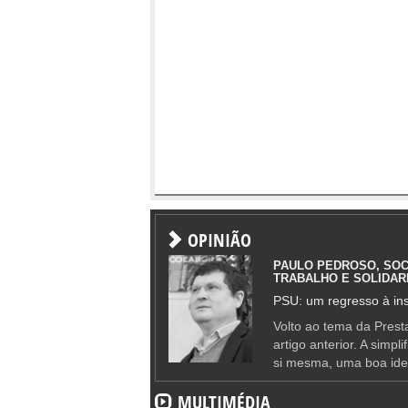
OPINIÃO
PAULO PEDROSO, SOC
TRABALHO E SOLIDAR
PSU: um regresso à ins
Volto ao tema da Presta
artigo anterior. A simpl
si mesma, uma boa ide
MULTIMÉDIA