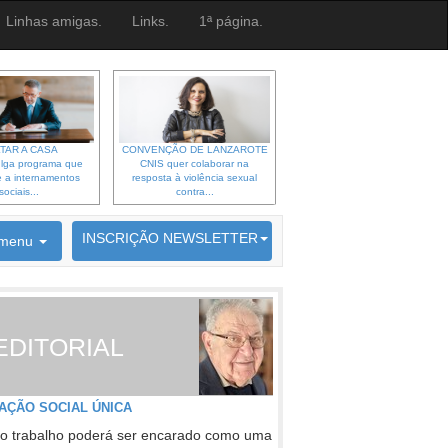
Linhas amigas.
Links.
1ª página.
TAR A CASA
CONVENÇÃO DE LANZAROTE
lga programa que
CNIS quer colaborar na
 a internamentos
resposta à violência sexual
sociais...
contra...
6692 membros inscritos
INSCRIÇÃO NEWSLETTER
menu
EDITORIAL
AÇÃO SOCIAL ÚNICA
o trabalho poderá ser encarado como uma