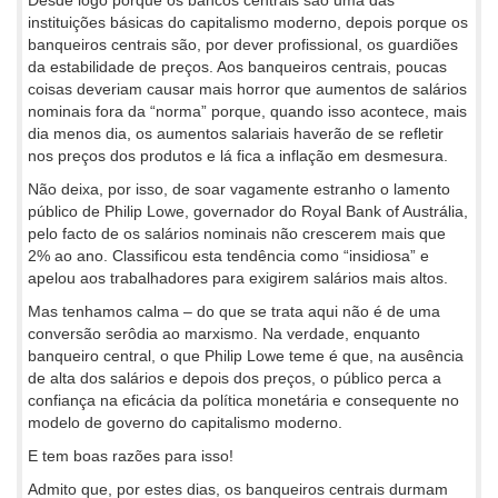
instituições básicas do capitalismo moderno, depois porque os
banqueiros centrais são, por dever profissional, os guardiões
da estabilidade de preços. Aos banqueiros centrais, poucas
coisas deveriam causar mais horror que aumentos de salários
nominais fora da “norma” porque, quando isso acontece, mais
dia menos dia, os aumentos salariais haverão de se refletir
nos preços dos produtos e lá fica a inflação em desmesura.
Não deixa, por isso, de soar vagamente estranho o lamento
público de Philip Lowe, governador do Royal Bank of Austrália,
pelo facto de os salários nominais não crescerem mais que
2% ao ano. Classificou esta tendência como “insidiosa” e
apelou aos trabalhadores para exigirem salários mais altos.
Mas tenhamos calma – do que se trata aqui não é de uma
conversão serôdia ao marxismo. Na verdade, enquanto
banqueiro central, o que Philip Lowe teme é que, na ausência
de alta dos salários e depois dos preços, o público perca a
confiança na eficácia da política monetária e consequente no
modelo de governo do capitalismo moderno.
E tem boas razões para isso!
Admito que, por estes dias, os banqueiros centrais durmam