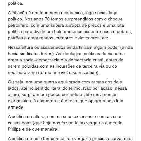
política.
A inflação é um fenómeno económico, logo social, logo
político. Nos anos 70 fomos surpreendidos com o choque
petrolífero, com uma subida abrupta de preços e uma luta
política para dividir um bolo que encolhia entre ricos e pobres,
patrões e empregados, credores e devedores, etc.
Nessa altura os assalariados ainda tinham algum poder (ainda
havia sindicatos fortes). As ideologias políticas dominantes
eram a social-democracia e a democracia cristã, antes de
serem poluídas com as incursões da terceira via ou do
neoliberalismo (termo horrível e sem sentido).
Ou seja, era uma guerra equilibrada com armas dos dois
lados, até no sentido literal do termo. Não por acaso, nessa
altura, surgiram um pouco por todo o lado movimentos
extremistas, à esquerda e à direita, que optaram pela luta
armada.
A política da altura, com os seus excessos e com as suas
coisas boas (que hoje nos fazem falta) vergou a curva de
Philips e de que maneira!
A política de hoje também está a vergar a preciosa curva, mas