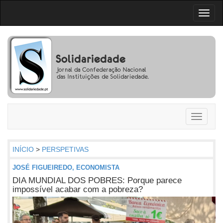
Toggl
naviga
Toggle
navigati
INÍCIO
>
PERSPETIVAS
JOSÉ FIGUEIREDO, ECONOMISTA
DIA MUNDIAL DOS POBRES: Porque parece
impossível acabar com a pobreza?