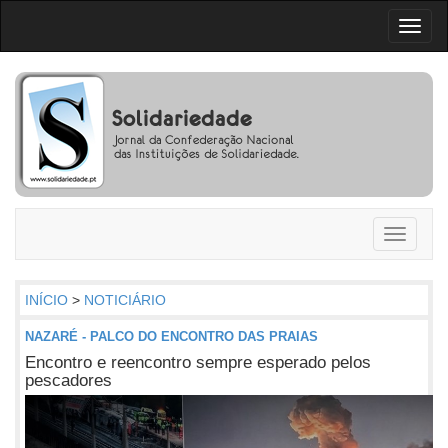
Toggl
naviga
Toggle
navigati
INÍCIO
>
NOTICIÁRIO
NAZARÉ - PALCO DO ENCONTRO DAS PRAIAS
Encontro e reencontro sempre esperado pelos
pescadores