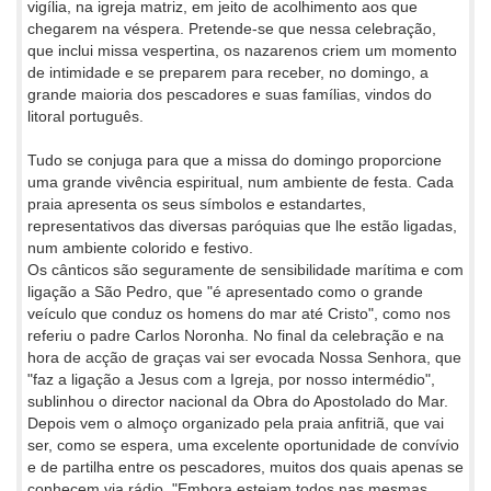
vigília, na igreja matriz, em jeito de acolhimento aos que
chegarem na véspera. Pretende-se que nessa celebração,
que inclui missa vespertina, os nazarenos criem um momento
de intimidade e se preparem para receber, no domingo, a
grande maioria dos pescadores e suas famílias, vindos do
litoral português.
Tudo se conjuga para que a missa do domingo proporcione
uma grande vivência espiritual, num ambiente de festa. Cada
praia apresenta os seus símbolos e estandartes,
representativos das diversas paróquias que lhe estão ligadas,
num ambiente colorido e festivo.
Os cânticos são seguramente de sensibilidade marítima e com
ligação a São Pedro, que "é apresentado como o grande
veículo que conduz os homens do mar até Cristo", como nos
referiu o padre Carlos Noronha. No final da celebração e na
hora de acção de graças vai ser evocada Nossa Senhora, que
"faz a ligação a Jesus com a Igreja, por nosso intermédio",
sublinhou o director nacional da Obra do Apostolado do Mar.
Depois vem o almoço organizado pela praia anfitriã, que vai
ser, como se espera, uma excelente oportunidade de convívio
e de partilha entre os pescadores, muitos dos quais apenas se
conhecem via rádio. "Embora estejam todos nas mesmas