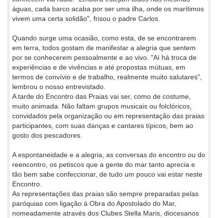
águas, cada barco acaba por ser uma ilha, onde os marítimos
vivem uma certa solidão", frisou o padre Carlos.
Quando surge uma ocasião, como esta, de se encontrarem
em terra, todos gostam de manifestar a alegria que sentem
por se conhecerem pessoalmente e ao vivo. "Aí há troca de
experiências e de vivências e até propostas mútuas, em
termos de convívio e de trabalho, realmente muito salutares",
lembrou o nosso entrevistado.
A tarde do Encontro das Praias vai ser, como de costume,
muito animada. Não faltam grupos musicais ou folclóricos,
convidados pela organização ou em representação das praias
participantes, com suas danças e cantares típicos, bem ao
gosto dos pescadores.
A espontaneidade e a alegria, as conversas do encontro ou do
reencontro, os petiscos que a gente do mar tanto aprecia e
tão bem sabe confeccionar, de tudo um pouco vai estar neste
Encontro.
As representações das praias são sempre preparadas pelas
paróquias com ligação à Obra do Apostolado do Mar,
nomeadamente através dos Clubes Stella Maris, diocesanos