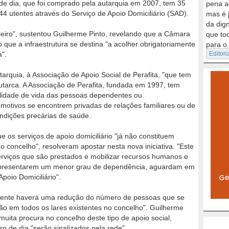
 de dia, que foi comprado pela autarquia em 2007, tem 35
pena a
 utentes através do Serviço de Apoio Domiciliário (SAD).
mas é 
da dig
nceiro", sustentou Guilherme Pinto, revelando que a Câmara
que to
o que a infraestrutura se destina "a acolher obrigatoriamente
para o.
".
Editori
tarquia, à Associação de Apoio Social de Perafita, "que tem
autarca. A Associação de Perafita, fundada em 1997, tem
alidade de vida das pessoas dependentes ou
motivos se encontrem privadas de relações familiares ou de
ndições precárias de saúde.
 os serviços de apoio domiciliário "já não constituem
o concelho", resolveram apostar nesta nova iniciativa. "Este
serviços que são prestados e mobilizar recursos humanos e
r apresentarem um menor grau de dependência, aguardam em
Apoio Domiciliário".
amente haverá uma redução do número de pessoas que se
o em todos os lares existentes no concelho". Guilherme
 muita procura no concelho deste tipo de apoio social,
o de dia "serão sinalizados pela rede".