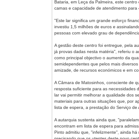
Bataria, em Leça da Palmeira, este centro
camas e capacidade de atendimento para 44
"Este lar significa um grande esforço fina
investiu 1,5 milhões de euros e assinaland
pessoas com elevado grau de dependência
A gestão deste centro foi entregue, pela au
já provas dadas nesta matéria", referiu o 
como principal objectivo o aumento da qu
semidependentes que pelos mais diversos 
amizade, de recursos económicos e em co
A Câmara de Matosinhos, consciente de que
resposta suficiente para as necessidades d
lar vai permitir melhorar a qualidade dos 
materiais para outras situações que, po
lista de espera, a prestação do Serviço de 
A autarquia sustenta ainda que, "paralel
encontram em lista de espera para admissã
Pinto admitiu que, "infelizmente", ainda há
precisando que os utentes deste novo centr