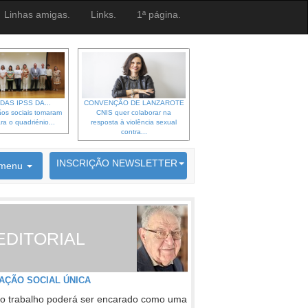
Linhas amigas.
Links.
1ª página.
DAS IPSS DA...
CONVENÇÃO DE LANZAROTE
os sociais tomaram
CNIS quer colaborar na
ra o quadriénio...
resposta à violência sexual
contra...
6692 membros inscritos
INSCRIÇÃO NEWSLETTER
menu
EDITORIAL
AÇÃO SOCIAL ÚNICA
o trabalho poderá ser encarado como uma