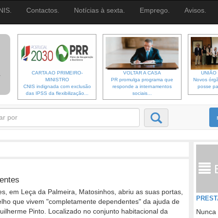
NIS.
Contactos.
Notícias à sexta.
Emprego.
Avisos.
CARTA AO PRIMEIRO-
VOLTAR A CASA
UNIÃO 
MINISTRO
PR promulga programa que
Novos órgã
CNIS indignada com exclusão
responde a internamentos
posse pa
das IPSS da flexibilização...
sociais...
entes
, em Leça da Palmeira, Matosinhos, abriu as suas portas,
PREST
elho que vivem "completamente dependentes" da ajuda de
uilherme Pinto. Localizado no conjunto habitacional da
Nunca 