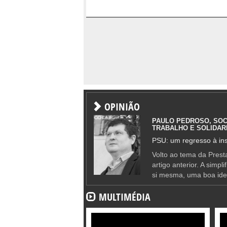
OPINIÃO
PAULO PEDROSO, SOC
TRABALHO E SOLIDAR
PSU: um regresso à ins
Volto ao tema da Presta
artigo anterior. A simpl
si mesma, uma boa ide
MULTIMÉDIA