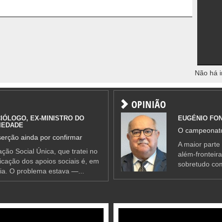
Não há i
OPINIÃO
IÓLOGO, EX-MINISTRO DO
EUGÉNIO FO
IEDADE
O campeonato
erção ainda por confirmar
A maior parte
ção Social Única, que tratei no
além-fronteir
ificação dos apoios sociais é, em
sobretudo co
ia. O problema estava —...