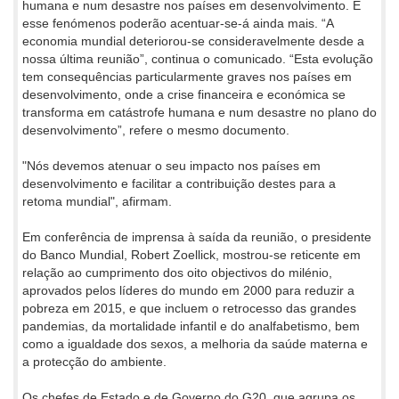
humana e num desastre nos países em desenvolvimento. E
esse fenómenos poderão acentuar-se-á ainda mais. “A
economia mundial deteriorou-se consideravelmente desde a
nossa última reunião”, continua o comunicado. “Esta evolução
tem consequências particularmente graves nos países em
desenvolvimento, onde a crise financeira e económica se
transforma em catástrofe humana e num desastre no plano do
desenvolvimento”, refere o mesmo documento.
"Nós devemos atenuar o seu impacto nos países em
desenvolvimento e facilitar a contribuição destes para a
retoma mundial", afirmam.
Em conferência de imprensa à saída da reunião, o presidente
do Banco Mundial, Robert Zoellick, mostrou-se reticente em
relação ao cumprimento dos oito objectivos do milénio,
aprovados pelos líderes do mundo em 2000 para reduzir a
pobreza em 2015, e que incluem o retrocesso das grandes
pandemias, da mortalidade infantil e do analfabetismo, bem
como a igualdade dos sexos, a melhoria da saúde materna e
a protecção do ambiente.
Os chefes de Estado e de Governo do G20, que agrupa os