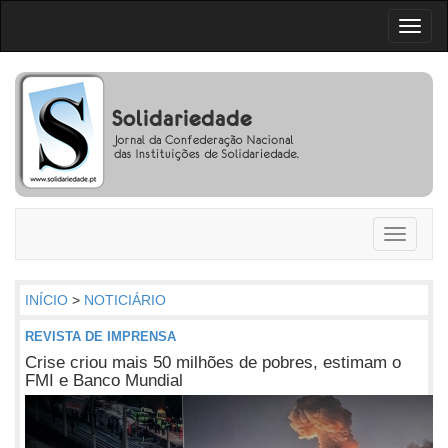
Toggl
naviga
Toggle
navigati
INÍCIO
>
NOTICIÁRIO
REVISTA DE IMPRENSA
Crise criou mais 50 milhões de pobres, estimam o
FMI e Banco Mundial