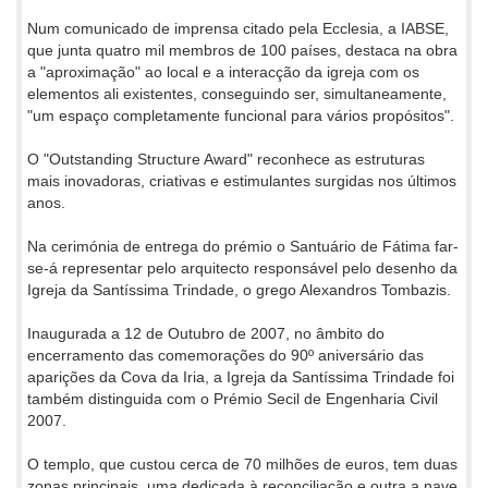
Num comunicado de imprensa citado pela Ecclesia, a IABSE,
que junta quatro mil membros de 100 países, destaca na obra
a "aproximação" ao local e a interacção da igreja com os
elementos ali existentes, conseguindo ser, simultaneamente,
"um espaço completamente funcional para vários propósitos".
O "Outstanding Structure Award" reconhece as estruturas
mais inovadoras, criativas e estimulantes surgidas nos últimos
anos.
Na cerimónia de entrega do prémio o Santuário de Fátima far-
se-á representar pelo arquitecto responsável pelo desenho da
Igreja da Santíssima Trindade, o grego Alexandros Tombazis.
Inaugurada a 12 de Outubro de 2007, no âmbito do
encerramento das comemorações do 90º aniversário das
aparições da Cova da Iria, a Igreja da Santíssima Trindade foi
também distinguida com o Prémio Secil de Engenharia Civil
2007.
O templo, que custou cerca de 70 milhões de euros, tem duas
zonas principais, uma dedicada à reconciliação e outra a nave