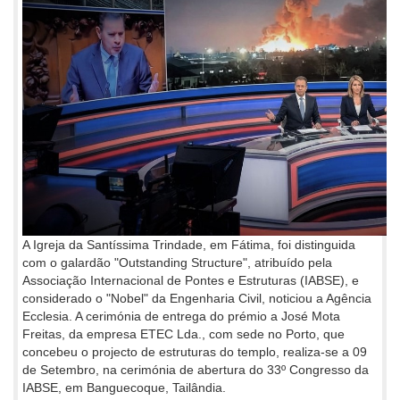
A Igreja da Santíssima Trindade, em Fátima, foi distinguida
com o galardão "Outstanding Structure", atribuído pela
Associação Internacional de Pontes e Estruturas (IABSE), e
considerado o "Nobel" da Engenharia Civil, noticiou a Agência
Ecclesia. A cerimónia de entrega do prémio a José Mota
Freitas, da empresa ETEC Lda., com sede no Porto, que
concebeu o projecto de estruturas do templo, realiza-se a 09
de Setembro, na cerimónia de abertura do 33º Congresso da
IABSE, em Banguecoque, Tailândia.