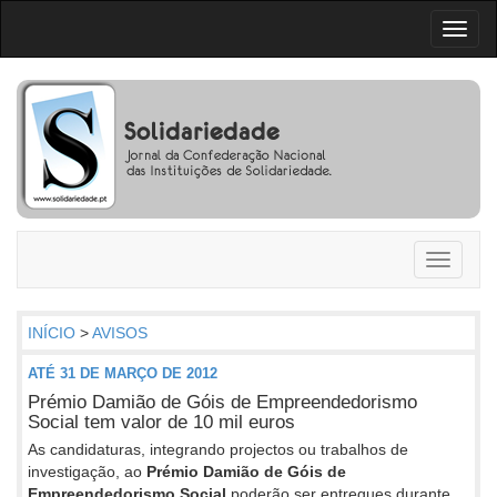
Toggl
naviga
Toggle
navigati
INÍCIO
>
AVISOS
ATÉ 31 DE MARÇO DE 2012
Prémio Damião de Góis de Empreendedorismo
Social tem valor de 10 mil euros
As candidaturas, integrando projectos ou trabalhos de
investigação, ao
Prémio Damião de Góis de
Empreendedorismo Social
poderão ser entregues durante