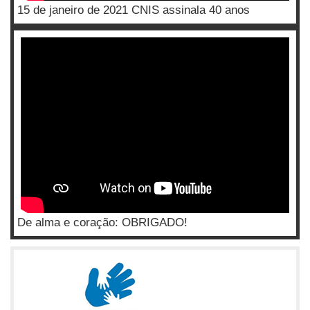
15 de janeiro de 2021 CNIS assinala 40 anos
De alma e coração: OBRIGADO!