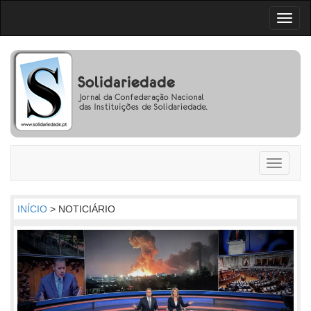
Toggl
naviga
Toggle
navigati
INÍCIO
> NOTICIÁRIO