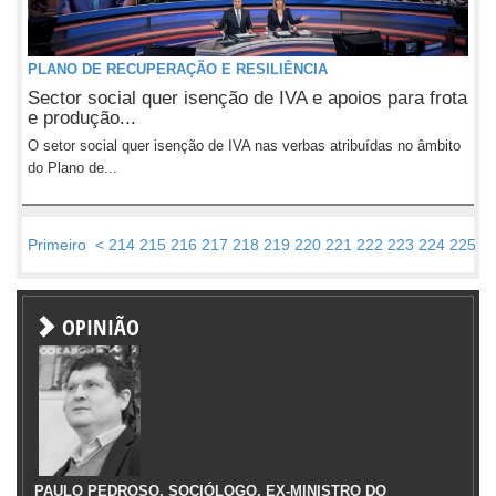
PLANO DE RECUPERAÇÃO E RESILIÊNCIA
Sector social quer isenção de IVA e apoios para frota
e produção...
O setor social quer isenção de IVA nas verbas atribuídas no âmbito
do Plano de...
Primeiro
<
214
215
216
217
218
219
220
221
222
223
224
225
2
OPINIÃO
PAULO PEDROSO, SOCIÓLOGO, EX-MINISTRO DO