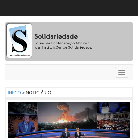
Toggl
naviga
Toggle
navigati
INÍCIO
> NOTICIÁRIO