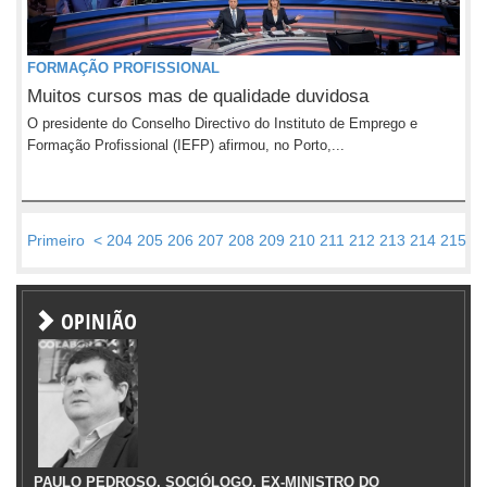
FORMAÇÃO PROFISSIONAL
Muitos cursos mas de qualidade duvidosa
O presidente do Conselho Directivo do Instituto de Emprego e
Formação Profissional (IEFP) afirmou, no Porto,...
Primeiro
<
204
205
206
207
208
209
210
211
212
213
214
215
2
OPINIÃO
PAULO PEDROSO, SOCIÓLOGO, EX-MINISTRO DO