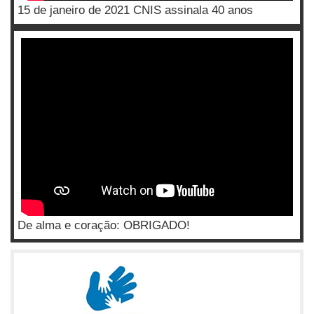
15 de janeiro de 2021 CNIS assinala 40 anos
De alma e coração: OBRIGADO!