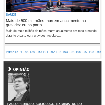
SAÚDE
Mais de 500 mil mães morrem anualmente na
gravidez ou no parto
Mais de meio milhão de mães morre anualmente em todo o mundo
durante o parto ou a gravidez, revela o...
Primeiro
<
188
189
190
191
192
193
194
195
196
197
198
199
2
OPINIÃO
PAULO PEDROSO, SOCIÓLOGO, EX-MINISTRO DO