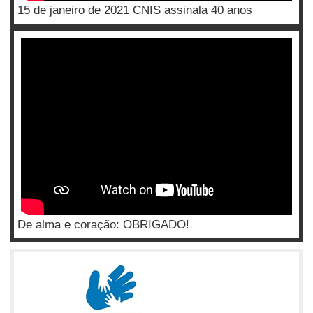
15 de janeiro de 2021 CNIS assinala 40 anos
De alma e coração: OBRIGADO!