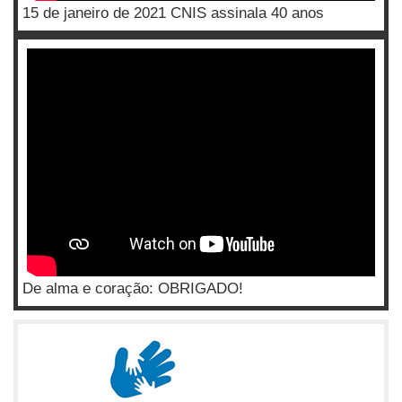
15 de janeiro de 2021 CNIS assinala 40 anos
De alma e coração: OBRIGADO!