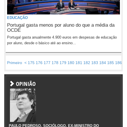
EDUCAÇÃO
Portugal gasta menos por aluno do que a média da
OCDE
Portugal gasta anualmente 4.900 euros em despesas de educação
por aluno, desde o básico até ao ensino...
Primeiro
<
175
176
177
178
179
180
181
182
183
184
185
186
1
OPINIÃO
PAULO PEDROSO, SOCIÓLOGO, EX-MINISTRO DO