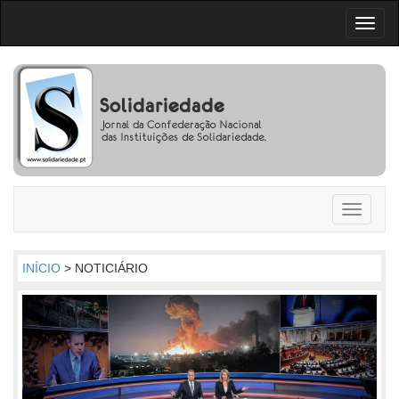
Toggl
naviga
Toggle
navigati
INÍCIO
> NOTICIÁRIO