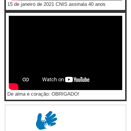
15 de janeiro de 2021 CNIS assinala 40 anos
De alma e coração: OBRIGADO!