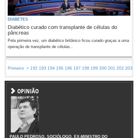
DIABETES
Diabético curado com transplante de células do
pâncreas
Pela primeira vez, um diabético britânico ficou curado graças a uma
operação de transplante de células...
Primeiro
<
192
193
194
195
196
197
198
199
200
201
202
203
2
OPINIÃO
PAULO PEDROSO, SOCIÓLOGO, EX-MINISTRO DO