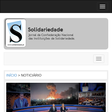
Toggl
naviga
Toggle
navigati
INÍCIO
> NOTICIÁRIO