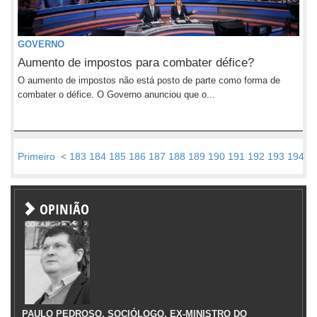
GOVERNO
Aumento de impostos para combater défice?
O aumento de impostos não está posto de parte como forma de
combater o défice. O Governo anunciou que o...
Primeiro
<
183
184
185
186
187
188
189
190
191
192
193
194
1
OPINIÃO
PAULO PEDROSO, SOCIÓLOGO, EX-MINISTRO DO