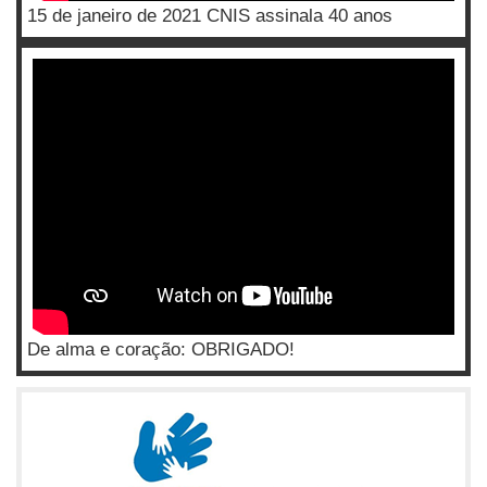
15 de janeiro de 2021 CNIS assinala 40 anos
De alma e coração: OBRIGADO!