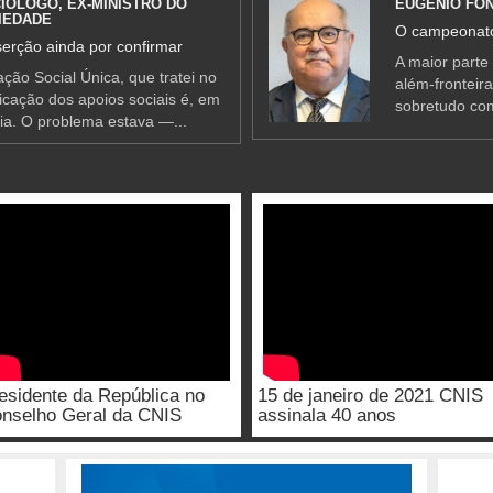
IÓLOGO, EX-MINISTRO DO
EUGÉNIO FO
IEDADE
O campeonato
erção ainda por confirmar
A maior parte
ção Social Única, que tratei no
além-fronteir
ificação dos apoios sociais é, em
sobretudo co
ia. O problema estava —...
esidente da República no
15 de janeiro de 2021 CNIS
nselho Geral da CNIS
assinala 40 anos