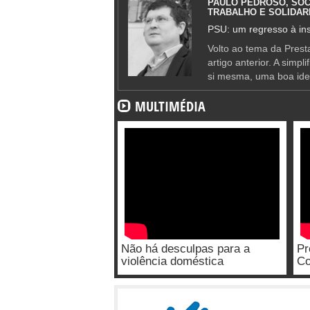
PAULO PEDROSO, SOC
TRABALHO E SOLIDAR
PSU: um regresso à ins
Volto ao tema da Presta
artigo anterior. A simpl
si mesma, uma boa ide
MULTIMÉDIA
Não há desculpas para a
Pr
violência doméstica
Co