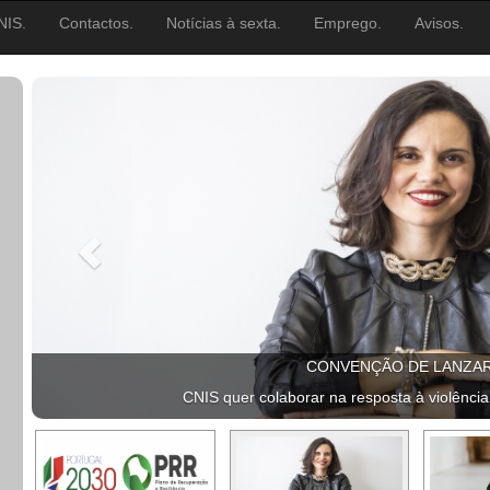
NIS.
Contactos.
Notícias à sexta.
Emprego.
Avisos.
CONVENÇÃO DE LANZA
CNIS quer colaborar na resposta à violência