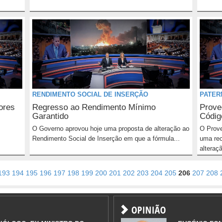
RENDIMENTO SOCIAL DE INSERÇÃO
PATER
ores
Regresso ao Rendimento Mínimo
Prove
Garantido
Código
O Governo aprovou hoje uma proposta de alteração ao
O Prove
Rendimento Social de Inserção em que a fórmula...
uma re
alteraçã
193
194
195
196
197
198
199
200
201
202
203
204
205
206
207
208
OPINIÃO