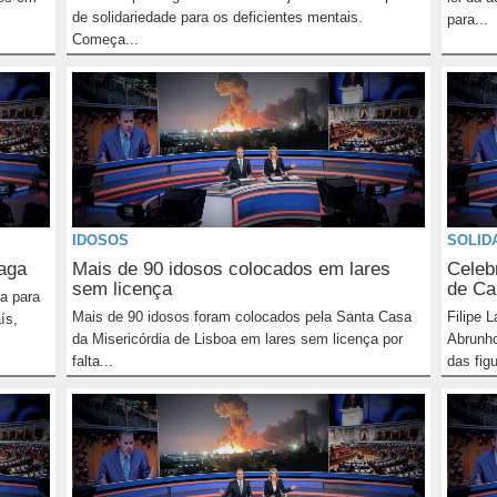
de solidariedade para os deficientes mentais.
para...
Começa...
IDOSOS
SOLID
vaga
Mais de 90 idosos colocados em lares
Celeb
sem licença
de Ca
ra para
Mais de 90 idosos foram colocados pela Santa Casa
Filipe 
ís,
da Misericórdia de Lisboa em lares sem licença por
Abrunho
falta...
das figu