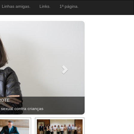
Linhas amigas.
Links.
1ª página.
ROTE
 sexual contra crianças