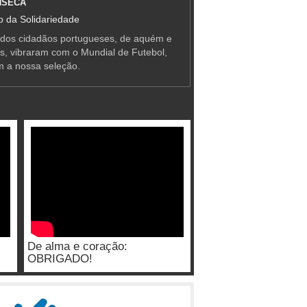
NSECA
 da Solidariedade
 dos cidadãos portugueses, de aquém e
as, vibraram com o Mundial de Futebol,
m a nossa seleção.
De alma e coração:
OBRIGADO!