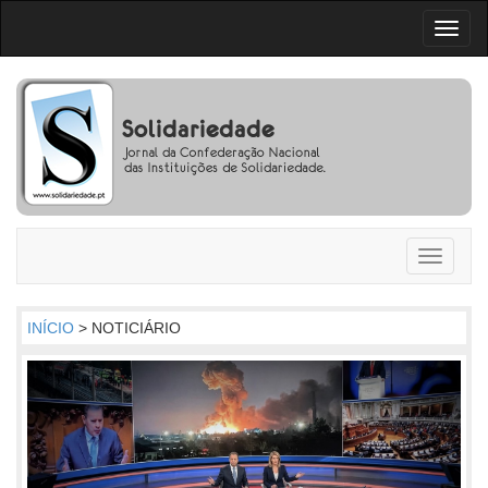
Toggl
naviga
Toggle
navigati
INÍCIO
> NOTICIÁRIO