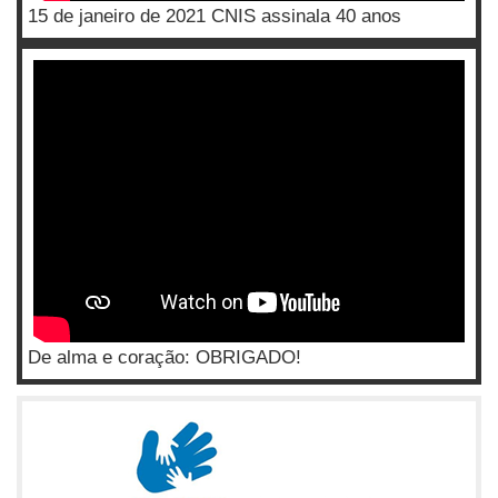
15 de janeiro de 2021 CNIS assinala 40 anos
De alma e coração: OBRIGADO!