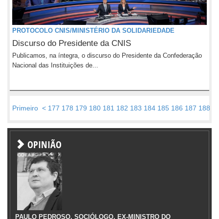
PROTOCOLO CNIS/MINISTÉRIO DA SOLIDARIEDADE
Discurso do Presidente da CNIS
Publicamos, na íntegra, o discurso do Presidente da Confederação
Nacional das Instituições de...
Primeiro
<
177
178
179
180
181
182
183
184
185
186
187
188
1
OPINIÃO
PAULO PEDROSO, SOCIÓLOGO, EX-MINISTRO DO