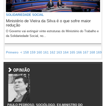
SOLIDARIEDADE SOCIAL
Ministério de Vieira da Silva é o que sofre maior
redução
O Governo vai extinguir vinte estruturas do Ministério do Trabalho e
da Solidariedade Social, no...
Primeiro
<
158
159
160
161
162
163
164
165
166
167
168
169
1
OPINIÃO
PAULO PEDROSO, SOCIÓLOGO, EX-MINISTRO DO