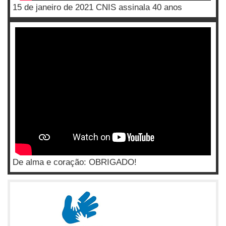
15 de janeiro de 2021 CNIS assinala 40 anos
De alma e coração: OBRIGADO!