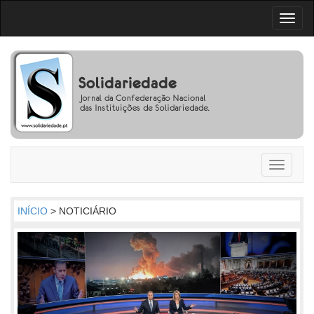
Toggl
naviga
Toggle
navigati
INÍCIO
> NOTICIÁRIO