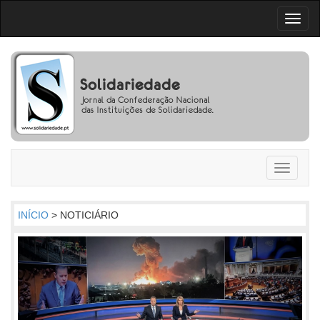
Toggl
naviga
Toggle
navigati
INÍCIO
> NOTICIÁRIO