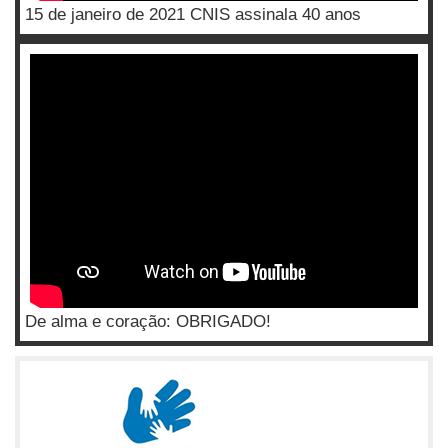
15 de janeiro de 2021 CNIS assinala 40 anos
De alma e coração: OBRIGADO!