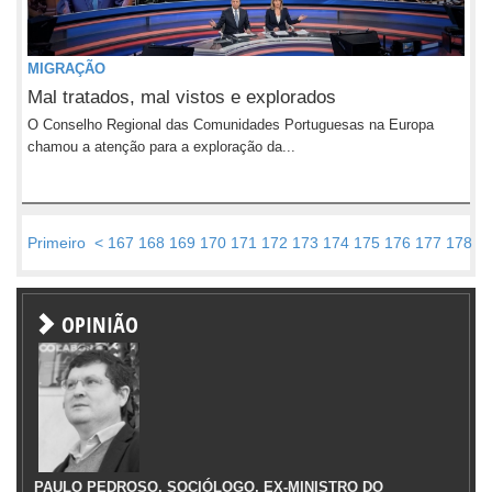
MIGRAÇÃO
Mal tratados, mal vistos e explorados
O Conselho Regional das Comunidades Portuguesas na Europa
chamou a atenção para a exploração da...
Primeiro
<
167
168
169
170
171
172
173
174
175
176
177
178
1
OPINIÃO
PAULO PEDROSO, SOCIÓLOGO, EX-MINISTRO DO