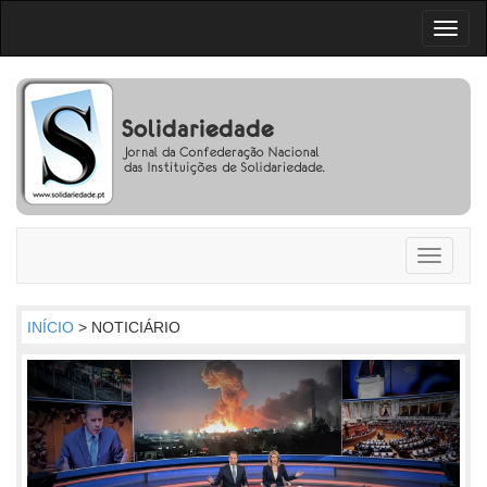
Toggl
naviga
Toggle
navigati
INÍCIO
> NOTICIÁRIO