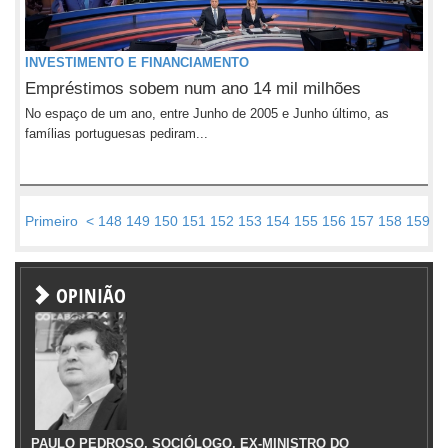
INVESTIMENTO E FINANCIAMENTO
Empréstimos sobem num ano 14 mil milhões
No espaço de um ano, entre Junho de 2005 e Junho último, as
famílias portuguesas pediram...
Primeiro
<
148
149
150
151
152
153
154
155
156
157
158
159
1
OPINIÃO
PAULO PEDROSO, SOCIÓLOGO, EX-MINISTRO DO