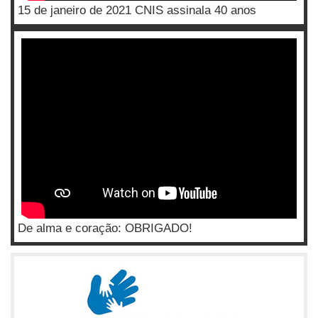
15 de janeiro de 2021 CNIS assinala 40 anos
De alma e coração: OBRIGADO!