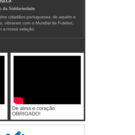
NSECA
 da Solidariedade
 dos cidadãos portugueses, de aquém e
as, vibraram com o Mundial de Futebol,
m a nossa seleção.
De alma e coração:
OBRIGADO!