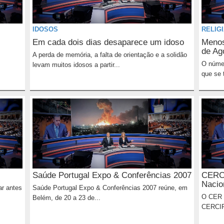
IDOSOS
RELIG
Em cada dois dias desaparece um idoso
Menos
de Ag
A perda de memória, a falta de orientação e a solidão
O númer
levam muitos idosos a partir...
que se 
Saúde Portugal Expo & Conferências 2007
CERCI
Nacio
ar antes
Saúde Portugal Expo & Conferências 2007 reúne, em
O CER -
Belém, de 20 a 23 de...
CERCIFA