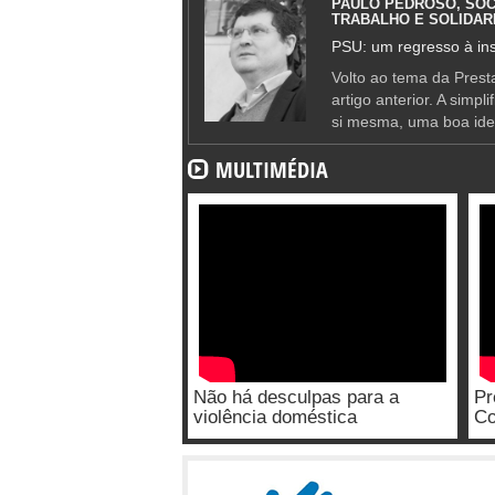
PAULO PEDROSO, SOC
TRABALHO E SOLIDAR
PSU: um regresso à ins
Volto ao tema da Presta
artigo anterior. A simpl
si mesma, uma boa ide
MULTIMÉDIA
Não há desculpas para a
Pr
violência doméstica
Co