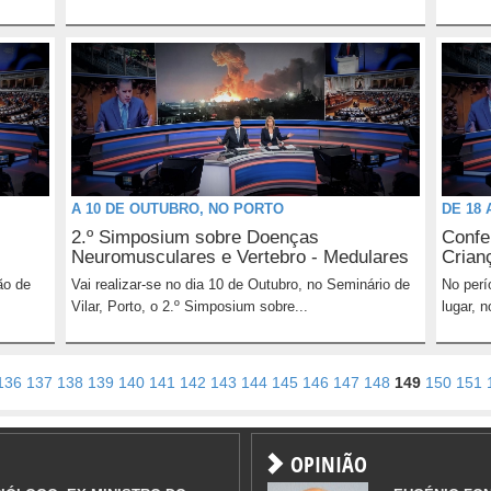
A 10 DE OUTUBRO, NO PORTO
DE 18 
2.º Simposium sobre Doenças
Confe
Neuromusculares e Vertebro - Medulares
Crian
ão de
Vai realizar-se no dia 10 de Outubro, no Seminário de
No perí
Vilar, Porto, o 2.º Simposium sobre...
lugar, 
136
137
138
139
140
141
142
143
144
145
146
147
148
149
150
151
OPINIÃO