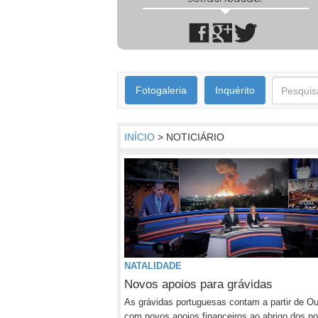
Fotogaleria
Inquérito
INÍCIO
> NOTICIÁRIO
NATALIDADE
Novos apoios para grávidas
As grávidas portuguesas contam a partir de Ou
com novos apoios financeiros ao abrigo dos no