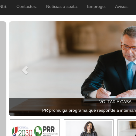
NIS.
Contactos.
Notícias à sexta.
Emprego.
Avisos.
VOLTAR A CASA
PR promulga programa que responde a intername