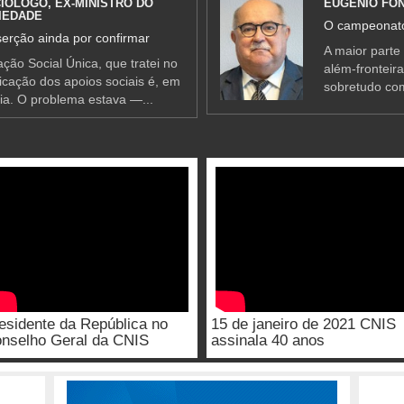
IÓLOGO, EX-MINISTRO DO
EUGÉNIO FO
IEDADE
O campeonato
erção ainda por confirmar
A maior parte
ção Social Única, que tratei no
além-fronteir
ificação dos apoios sociais é, em
sobretudo co
ia. O problema estava —...
esidente da República no
15 de janeiro de 2021 CNIS
nselho Geral da CNIS
assinala 40 anos