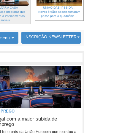
LTAR A CASA
UNIÃO DAS IPSS DA...
ulga programa que
Novos órgãos sociais tomaram
e a internamentos
posse para o quadriénio...
sociais...
6692 membros inscritos
INSCRIÇÃO NEWSLETTER
menu
MPREGO
gal com a maior subida de
mprego
l foi o país da União Europeia que registou a