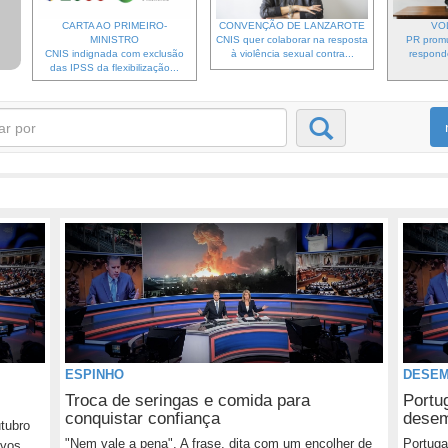
CARTA AO PRIMEIRO-
CONVENÇÃO DE LANZAROTE
VO
MINISTRO
CNIS quer colaborar na resposta
PR prom
CNIS indignada com exclusão
à violência sexual contra...
respond
das IPSS da flexibilização...
ESPINHO
DESE
Troca de seringas e comida para
Portu
conquistar confiança
dese
tubro
"Nem vale a pena". A frase, dita com um encolher de
Portuga
vos...