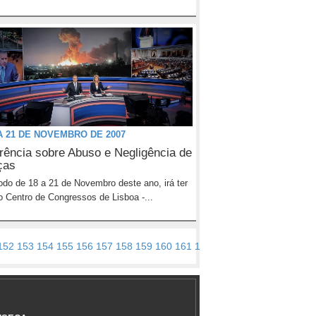
A 21 DE NOVEMBRO DE 2007
rência sobre Abuso e Negligência de
ças
odo de 18 a 21 de Novembro deste ano, irá ter
no Centro de Congressos de Lisboa -...
152
153
154
155
156
157
158
159
160
161
162
163
164
165
166
167