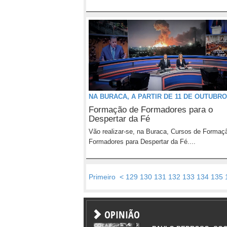
NA BURACA, A PARTIR DE 11 DE OUTUBRO
Formação de Formadores para o
Despertar da Fé
Vão realizar-se, na Buraca, Cursos de Formaç
Formadores para Despertar da Fé....
Primeiro
<
129
130
131
132
133
134
135
OPINIÃO