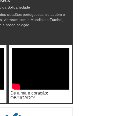
NSECA
 da Solidariedade
 dos cidadãos portugueses, de aquém e
as, vibraram com o Mundial de Futebol,
m a nossa seleção.
De alma e coração:
OBRIGADO!