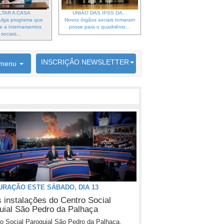
LTAR A CASA
UNIÃO DAS IPSS DA...
ulga programa que
Novos órgãos sociais tomaram
e a internamentos
posse para o quadriénio...
sociais...
6692 membros inscritos
INSCRIÇÃO NEWSLETTER
menu
URAÇÃO ESTE SÁBADO, DIA 13
 instalações do Centro Social
uial São Pedro da Palhaça
o Social Paroquial São Pedro da Palhaça,