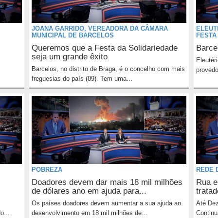
JOANA GARRIDO, VEREADORA DA CÂMARA
ELEUT
MUNICIPAL DE BARCELOS
FESTA
Queremos que a Festa da Solidariedade
Barce
seja um grande êxito
Eleutér
Barcelos, no distrito de Braga, é o concelho com mais
provedo
freguesias do país (89). Tem uma...
POBREZA
REDE 
Doadores devem dar mais 18 mil milhões
Rua e
de dólares ano em ajuda para...
trata
Os países doadores devem aumentar a sua ajuda ao
Até Dez
o...
desenvolvimento em 18 mil milhões de...
Continu