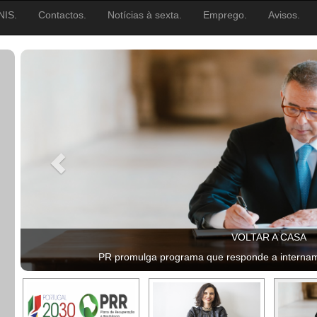
NIS.
Contactos.
Notícias à sexta.
Emprego.
Avisos.
VOLTAR A CASA
PR promulga programa que responde a intername