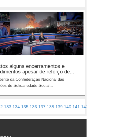
stos alguns encerramentos e
dimentos apesar de reforço de...
dente da Confederação Nacional das
ções de Solidariedade Social...
32
133
134
135
136
137
138
139
140
141
142
143
144
145
146
147
1