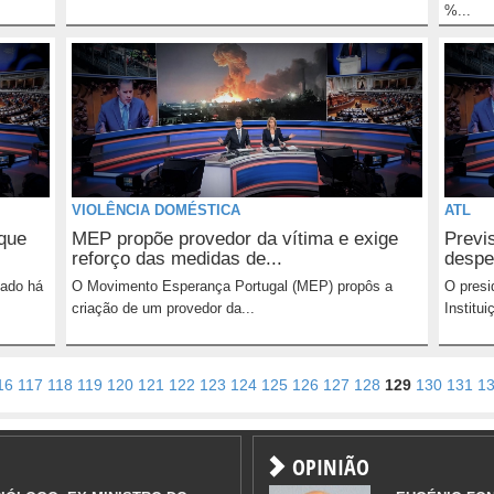
%...
VIOLÊNCIA DOMÉSTICA
ATL
 que
MEP propõe provedor da vítima e exige
Previ
reforço das medidas de...
despe
çado há
O Movimento Esperança Portugal (MEP) propôs a
O presi
criação de um provedor da...
Institui
16
117
118
119
120
121
122
123
124
125
126
127
128
129
130
131
1
OPINIÃO