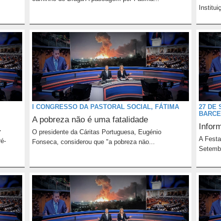
Institui
I CONGRESSO DA PASTORAL SOCIAL, FÁTIMA
27 DE
BARCE
A pobreza não é uma fatalidade
Infor
.
O presidente da Cáritas Portuguesa, Eugénio
A Festa
ré-
Fonseca, considerou que "a pobreza näo...
Setembr