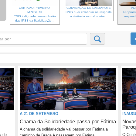
CARTA AO PRIMEIRO-
CONVENÇÃO DE LANZAROTE
VO
MINISTRO
CNIS quer colaborar na resposta
PR prom
CNIS indignada com exclusão
à violência sexual contra...
respond
das IPSS da flexibilização...
A 21 DE SETEMBRO
INAUG
Chama da Solidariedade passa por Fátima
Novas
Paroq
A chama da solidariedade vai passar por Fátima a
a de
O Centr
caminho de Braga A passagem por Fátima...