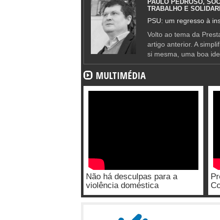
PAULO PEDROSO, SOC
TRABALHO E SOLIDAR
PSU: um regresso à ins
Volto ao tema da Presta
artigo anterior. A simpl
si mesma, uma boa ide
MULTIMÉDIA
Não há desculpas para a
Pr
violência doméstica
Co