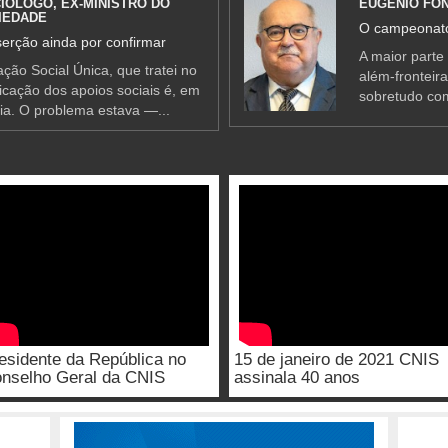
IÓLOGO, EX-MINISTRO DO
EUGÉNIO FO
IEDADE
O campeonato
erção ainda por confirmar
A maior parte
ção Social Única, que tratei no
além-fronteir
ificação dos apoios sociais é, em
sobretudo co
ia. O problema estava —...
esidente da República no
15 de janeiro de 2021 CNIS
nselho Geral da CNIS
assinala 40 anos