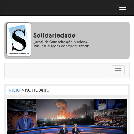
Toggl
naviga
Toggle
navigati
INÍCIO
> NOTICIÁRIO