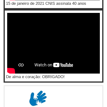
15 de janeiro de 2021 CNIS assinala 40 anos
De alma e coração: OBRIGADO!