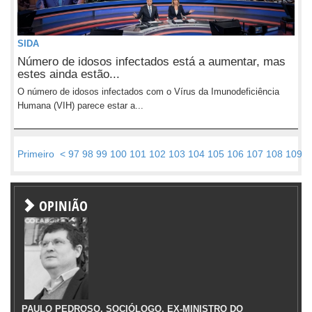
SIDA
Número de idosos infectados está a aumentar, mas
estes ainda estão...
O número de idosos infectados com o Vírus da Imunodeficiência
Humana (VIH) parece estar a...
Primeiro
<
97
98
99
100
101
102
103
104
105
106
107
108
109
1
OPINIÃO
PAULO PEDROSO, SOCIÓLOGO, EX-MINISTRO DO