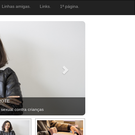
Linhas amigas.
Links.
1ª página.
ROTE
 sexual contra crianças