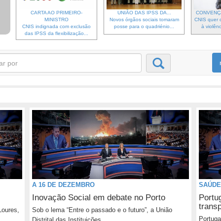
CARTA AO PRIMEIRO-
UNIÃO DAS IPSS DA...
CONVENÇ
MINISTRO
Novos órgãos sociais tomaram
CNIS quer c
CNIS indignada com exclusão
posse para o quadriénio...
à violênc
das IPSS da flexibilização...
A 16 DE DEZEMBRO
SAÚDE
Inovação Social em debate no Porto
Portug
trans
Loures,
Sob o lema “Entre o passado e o futuro”, a União
Portuga
Distrital das Instituições...