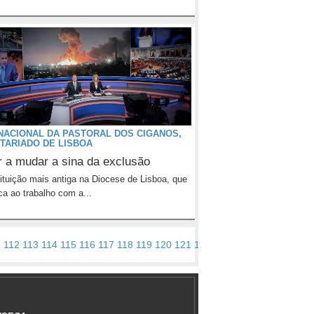
NACIONAL DA PASTORAL DOS CIGANOS,
TARIADO DE LISBOA
r a mudar a sina da exclusão
tituição mais antiga na Diocese de Lisboa, que
ca ao trabalho com a...
1
112
113
114
115
116
117
118
119
120
121
122
123
124
>
Último