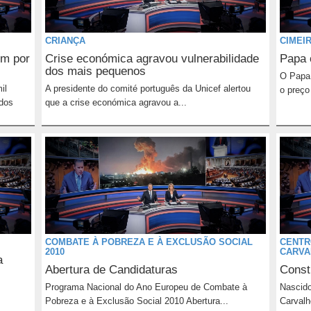
CRIANÇA
CIMEI
em por
Crise económica agravou vulnerabilidade
Papa 
dos mais pequenos
O Papa 
il
A presidente do comité português da Unicef alertou
o preço
 dos
que a crise económica agravou a...
COMBATE À POBREZA E À EXCLUSÃO SOCIAL
CENTR
2010
CARVA
a
Abertura de Candidaturas
Const
Programa Nacional do Ano Europeu de Combate à
Nascido
Pobreza e à Exclusão Social 2010 Abertura...
Carvalh