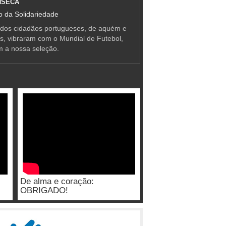
NSECA
 da Solidariedade
 dos cidadãos portugueses, de aquém e
as, vibraram com o Mundial de Futebol,
m a nossa seleção.
De alma e coração:
OBRIGADO!