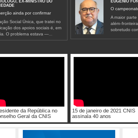
IÓLOGO, EX-MINISTRO DO
EUGÉNIO FO
IEDADE
O campeonato
erção ainda por confirmar
A maior parte
ção Social Única, que tratei no
além-fronteir
ificação dos apoios sociais é, em
sobretudo co
ia. O problema estava —...
esidente da República no
15 de janeiro de 2021 CNIS
nselho Geral da CNIS
assinala 40 anos