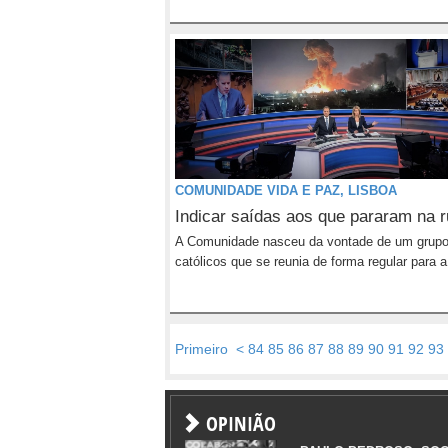
COMUNIDADE VIDA E PAZ, LISBOA
Indicar saídas aos que pararam na 
A Comunidade nasceu da vontade de um grupo
católicos que se reunia de forma regular para a.
Primeiro
<
84
85
86
87
88
89
90
91
92
93
OPINIÃO