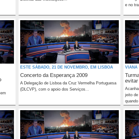
e no tr
ESTE SÁBADO, 21 DE NOVEMBRO, EM LISBOA
VIANA
Concerto da Esperança 2009
Turma
o
evita
A Delegação de Lisboa da Cruz Vermelha Portuguesa
Acanham
(DLCVP), com o apoio dos Serviços...
á em
jeito d
quando 