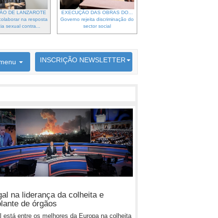
ÃO DE LANZAROTE
EXECUÇÃO DAS OBRAS DO...
olaborar na resposta
Governo rejeita discriminação do
ia sexual contra...
sector social
6692 membros inscritos
INSCRIÇÃO NEWSLETTER
menu
al na liderança da colheita e
plante de órgãos
l está entre os melhores da Europa na colheita