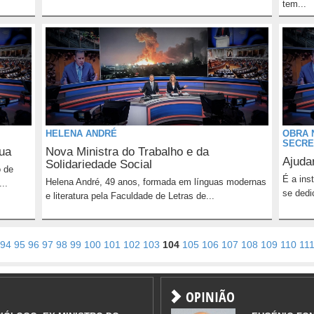
tem...
HELENA ANDRÉ
OBRA 
SECRE
rua
Nova Ministra do Trabalho e da
Ajuda
Solidariedade Social
 de
É a ins
Helena André, 49 anos, formada em línguas modernas
..
se dedi
e literatura pela Faculdade de Letras de...
94
95
96
97
98
99
100
101
102
103
104
105
106
107
108
109
110
11
OPINIÃO