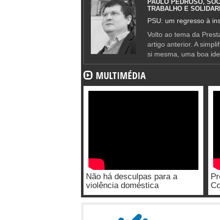
PAULO PEDROSO, SOC
TRABALHO E SOLIDAR
PSU: um regresso à ins
Volto ao tema da Presta
artigo anterior. A simpl
si mesma, uma boa ide
MULTIMÉDIA
Não há desculpas para a
Pr
violência doméstica
Co