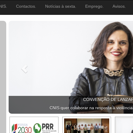
NIS.
Contactos.
Notícias à sexta.
Emprego.
Avisos.
CONVENÇÃO DE LANZA
CNIS quer colaborar na resposta à violência