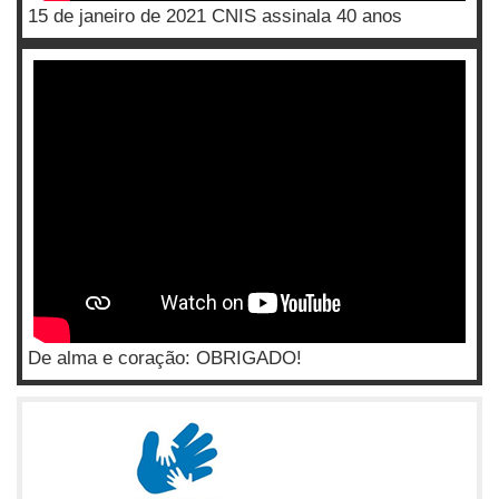
15 de janeiro de 2021 CNIS assinala 40 anos
De alma e coração: OBRIGADO!