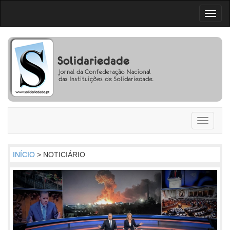
Toggl
naviga
Toggle
navigati
INÍCIO
> NOTICIÁRIO