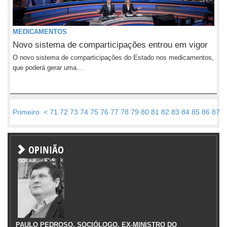
MEDICAMENTOS
Novo sistema de comparticipações entrou em vigor
O novo sistema de comparticipações do Estado nos medicamentos,
que poderá gerar uma...
Primeiro
<
71
72
73
74
75
76
77
78
79
80
81
82
83
84
85
86
87
8
OPINIÃO
PAULO PEDROSO, SOCIÓLOGO, EX-MINISTRO DO