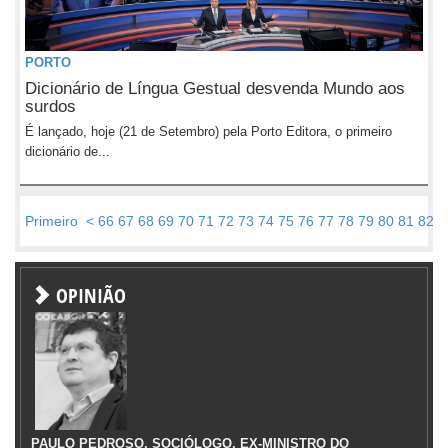
PORTO
Dicionário de Língua Gestual desvenda Mundo aos
surdos
É lançado, hoje (21 de Setembro) pela Porto Editora, o primeiro
dicionário de...
Primeiro
<
66
67
68
69
70
71
72
73
74
75
76
77
78
79
80
81
82
8
OPINIÃO
PAULO PEDROSO, SOCIÓLOGO, EX-MINISTRO DO