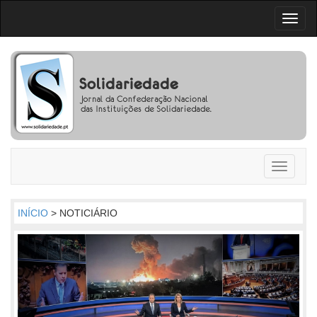
Toggl
naviga
Toggle
navigati
INÍCIO
> NOTICIÁRIO