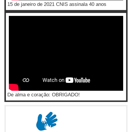
15 de janeiro de 2021 CNIS assinala 40 anos
De alma e coração: OBRIGADO!