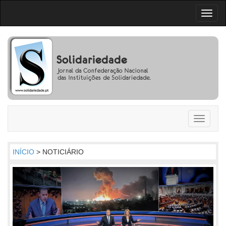
Toggl
naviga
Toggle
navigati
INÍCIO
> NOTICIÁRIO