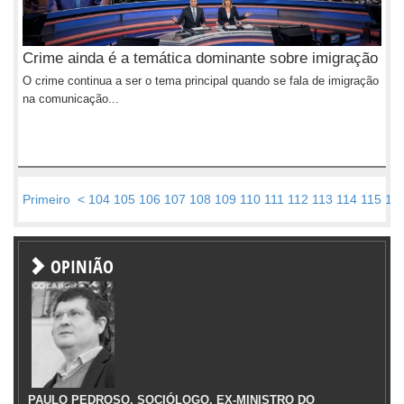
Crime ainda é a temática dominante sobre imigração
O crime continua a ser o tema principal quando se fala de imigração
na comunicação...
Primeiro
<
104
105
106
107
108
109
110
111
112
113
114
115
11
OPINIÃO
PAULO PEDROSO, SOCIÓLOGO, EX-MINISTRO DO