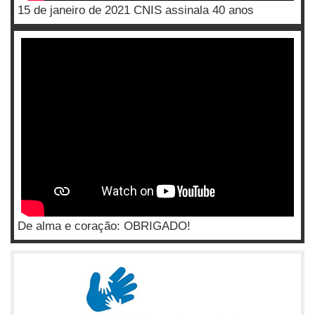
15 de janeiro de 2021 CNIS assinala 40 anos
De alma e coração: OBRIGADO!