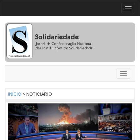
Toggl
naviga
Toggle
navigati
INÍCIO
> NOTICIÁRIO