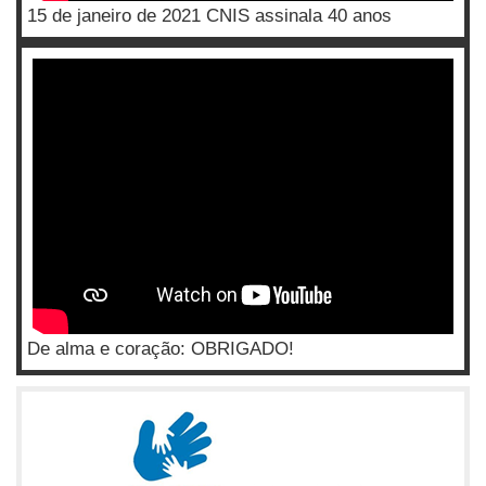
15 de janeiro de 2021 CNIS assinala 40 anos
De alma e coração: OBRIGADO!