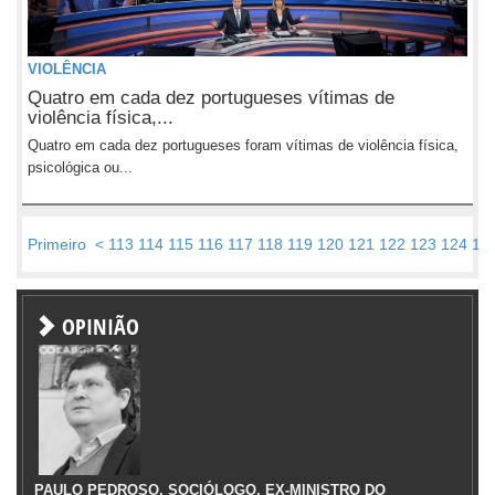
VIOLÊNCIA
Quatro em cada dez portugueses vítimas de
violência física,...
Quatro em cada dez portugueses foram vítimas de violência física,
psicológica ou...
Primeiro
<
113
114
115
116
117
118
119
120
121
122
123
124
12
OPINIÃO
PAULO PEDROSO, SOCIÓLOGO, EX-MINISTRO DO