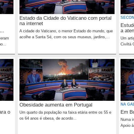
Estado da Cidade do Vaticano com portal
SECON
na internet
Estudo
..
a ate
A cidade do Vaticano, o menor Estado do mundo, que
acolhe a Santa Sé, com os seus museus, jardins,...
veram
Um arti
o...
Civiltà 
Obesidade aumenta em Portugal
NA GA
ara o
Em Bu
Um quarto da população na faixa etária entre os 55 e
os 64 anos é obesa, de acordo...
Numa in
Apoio à.