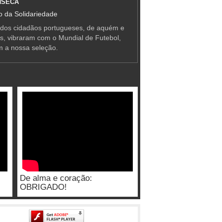
NSECA
 da Solidariedade
 dos cidadãos portugueses, de aquém e
as, vibraram com o Mundial de Futebol,
m a nossa seleção.
De alma e coração:
OBRIGADO!