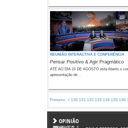
REUNIÃO INTERACTIVA E CONFERÊNCIA
Pensar Positivo & Agir Pragmático
ATÉ AO DIA 15 DE AGOSTO está Aberto o con
apresentação de...
Primeiro
<
130
131
132
133
134
135
136
OPINIÃO