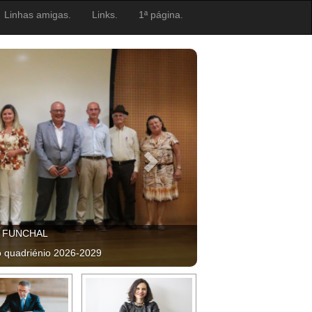
Linhas amigas.
Links.
1ª página.
, FUNCHAL
o quadriénio 2026-2029