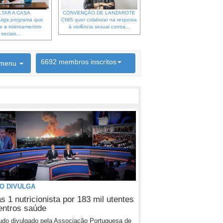
LTAR A CASA
CONVENÇÃO DE LANZAROTE
ulga programa que
CNIS quer colaborar na resposta
e a internamentos
à violência sexual contra...
sociais...
6692 membros inscritos
menu
INSCRIÇÃO NEWSLETTER
O DIVULGA
 1 nutricionista por 183 mil utentes
entros saúde
do divulgado pela Associação Portuguesa de