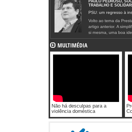
PAULO PEDROSO, SOC
TRABALHO E SOLIDAR
PSU: um regresso à ins
Volto ao tema da Presta
artigo anterior. A simpl
si mesma, uma boa ide
MULTIMÉDIA
Não há desculpas para a
Pr
violência doméstica
Co