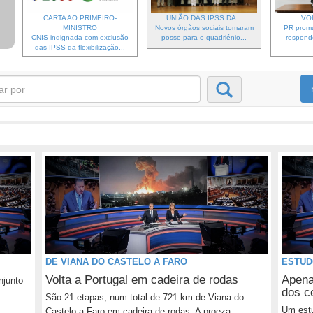
CARTA AO PRIMEIRO-
UNIÃO DAS IPSS DA...
VO
MINISTRO
Novos órgãos sociais tomaram
PR prom
CNIS indignada com exclusão
posse para o quadriénio...
respond
das IPSS da flexibilização...
DE VIANA DO CASTELO A FARO
ESTUD
Volta a Portugal em cadeira de rodas
Apenas
njunto
dos c
São 21 etapas, num total de 721 km de Viana do
Um estu
Castelo a Faro em cadeira de rodas. A proeza...