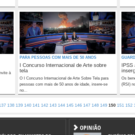
PARA PESSOAS COM MAIS DE 50 ANOS
GUAR
I Concurso Internacional de Arte sobre
IPSS 
tela
inser
vite à
O I Concurso Internacional de Arte Sobre Tela para
Os bene
pessoas com mais de 50 anos de idade, insere-se
(RSI) n
no...
137
138
139
140
141
142
143
144
145
146
147
148
149
150
151
152
OPINIÃO