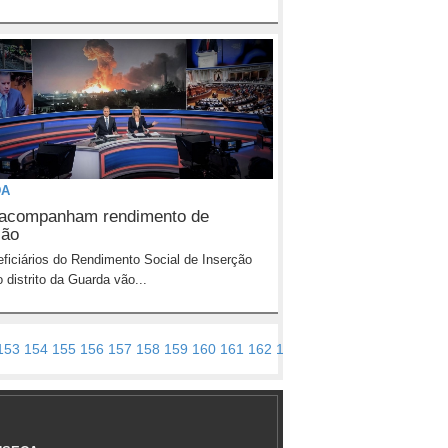
DA
acompanham rendimento de
ção
ficiários do Rendimento Social de Inserção
o distrito da Guarda vão...
153
154
155
156
157
158
159
160
161
162
163
164
165
166
167
168