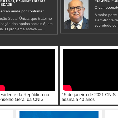
IÓLOGO, EX-MINISTRO DO
EUGÉNIO FO
IEDADE
O campeonato
erção ainda por confirmar
A maior parte
ção Social Única, que tratei no
além-fronteir
ificação dos apoios sociais é, em
sobretudo co
ia. O problema estava —...
esidente da República no
15 de janeiro de 2021 CNIS
nselho Geral da CNIS
assinala 40 anos