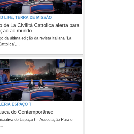
D LIFE, TERRA DE MISSÃO
 de La Civilità Cattolica alerta para
nção ao mundo...
go da última edição da revista italiana “La
Cattolica”,...
LERIA ESPAÇO T
sca do Contemporâneo
iciativa do Espaço t – Associação Para o
..