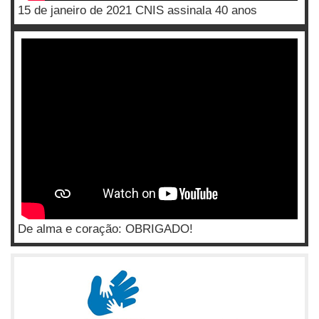
15 de janeiro de 2021 CNIS assinala 40 anos
De alma e coração: OBRIGADO!