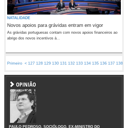
NATALIDADE
Novos apoios para grávidas entram em vigor
As grávidas portuguesas contam com novos apoios financeiros ao
abrigo dos novos incentivos à...
Primeiro
<
127
128
129
130
131
132
133
134
135
136
137
138
1
OPINIÃO
PAULO PEDROSO, SOCIÓLOGO, EX-MINISTRO DO