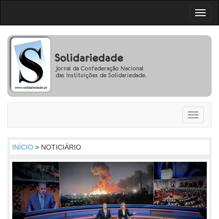
Toggl
naviga
Toggle
navigati
INÍCIO
> NOTICIÁRIO