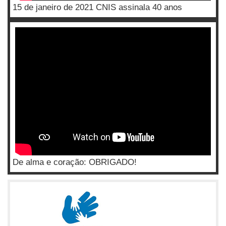
15 de janeiro de 2021 CNIS assinala 40 anos
De alma e coração: OBRIGADO!