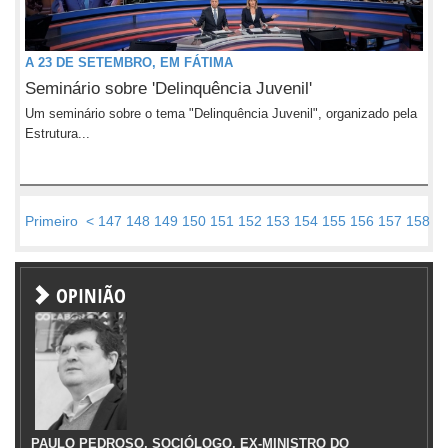
A 23 DE SETEMBRO, EM FÁTIMA
Seminário sobre 'Delinquência Juvenil'
Um seminário sobre o tema "Delinquência Juvenil", organizado pela
Estrutura...
Primeiro
<
147
148
149
150
151
152
153
154
155
156
157
158
1
OPINIÃO
PAULO PEDROSO, SOCIÓLOGO, EX-MINISTRO DO