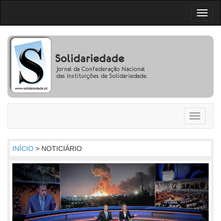
Toggl
naviga
Toggle
navigati
INÍCIO
> NOTICIÁRIO