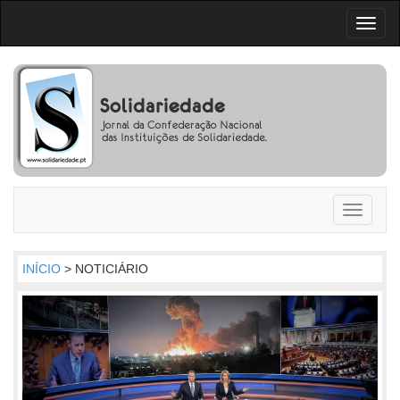
Toggl
naviga
Toggle
navigati
INÍCIO
> NOTICIÁRIO