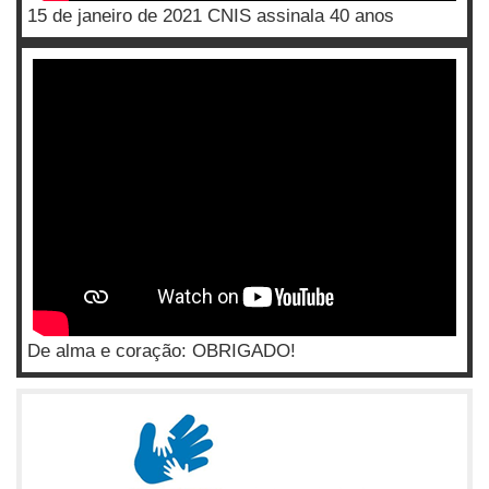
15 de janeiro de 2021 CNIS assinala 40 anos
De alma e coração: OBRIGADO!