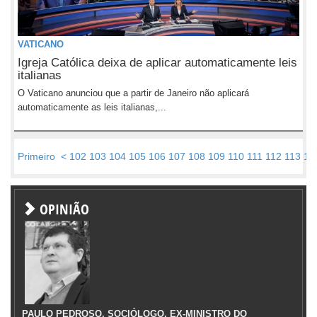
VATICANO
Igreja Católica deixa de aplicar automaticamente leis
italianas
O Vaticano anunciou que a partir de Janeiro não aplicará
automaticamente as leis italianas,...
Primeiro
<
102
103
104
105
106
107
108
109
110
111
112
113
11
OPINIÃO
PAULO PEDROSO, SOCIÓLOGO, EX-MINISTRO DO