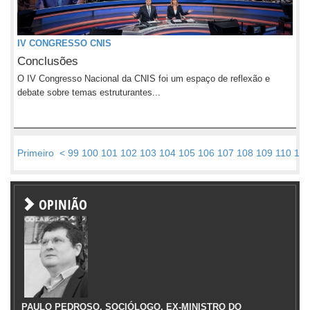
IV CONGRESSO CNIS
Conclusões
O IV Congresso Nacional da CNIS foi um espaço de reflexão e
debate sobre temas estruturantes...
Primeiro
<
99
100
101
102
103
104
105
106
107
108
109
110
111
OPINIÃO
PAULO PEDROSO, SOCIÓLOGO, EX-MINISTRO DO