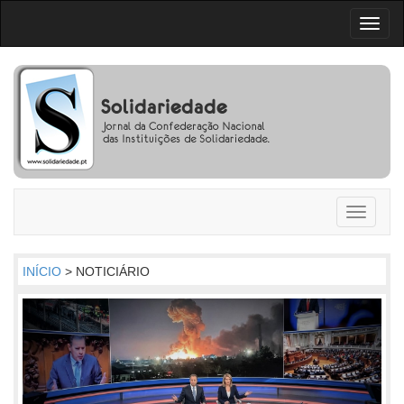
Toggl
naviga
Toggle
navigati
INÍCIO
> NOTICIÁRIO