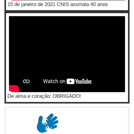
15 de janeiro de 2021 CNIS assinala 40 anos
De alma e coração: OBRIGADO!