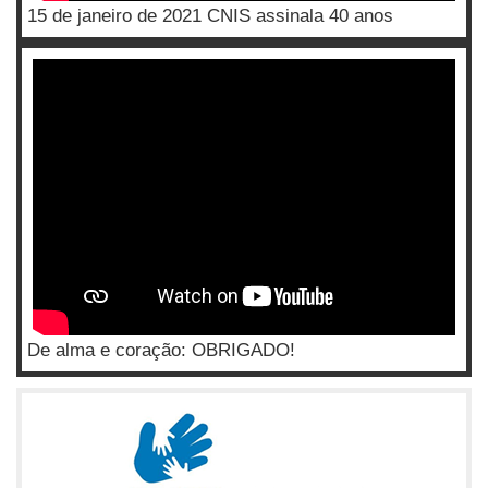
15 de janeiro de 2021 CNIS assinala 40 anos
De alma e coração: OBRIGADO!