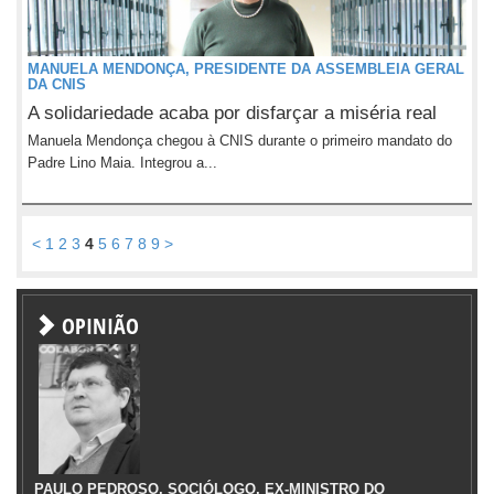
MANUELA MENDONÇA, PRESIDENTE DA ASSEMBLEIA GERAL
DA CNIS
A solidariedade acaba por disfarçar a miséria real
Manuela Mendonça chegou à CNIS durante o primeiro mandato do
Padre Lino Maia. Integrou a...
<
1
2
3
4
5
6
7
8
9
>
OPINIÃO
PAULO PEDROSO, SOCIÓLOGO, EX-MINISTRO DO