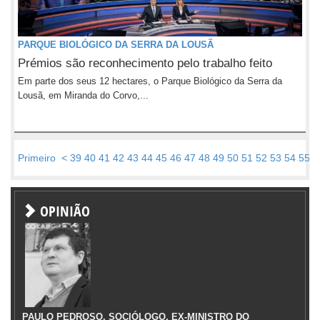
PARQUE BIOLÓGICO DA SERRA DA LOUSÃ
Prémios são reconhecimento pelo trabalho feito
Em parte dos seus 12 hectares, o Parque Biológico da Serra da
Lousã, em Miranda do Corvo,...
Primeiro
<
39
40
41
42
43
44
45
46
47
48
49
50
51
52
53
54
55
5
OPINIÃO
PAULO PEDROSO, SOCIÓLOGO, EX-MINISTRO DO