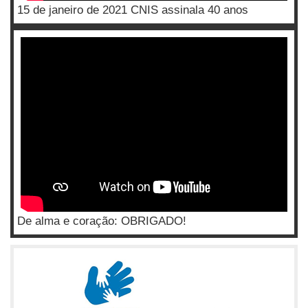
15 de janeiro de 2021 CNIS assinala 40 anos
De alma e coração: OBRIGADO!