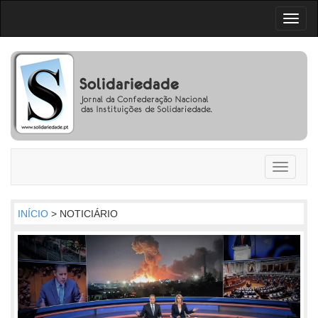
Toggl
naviga
Toggle
navigati
INÍCIO
> NOTICIÁRIO